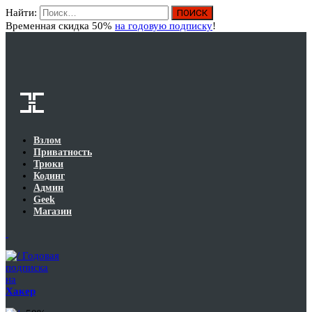
Найти:
Вход
Временная скидка 50%
на годовую подписку
!
Взлом
Приватность
Трюки
Кодинг
Админ
Geek
Магазин
Годовая
подписка
на
Хакер