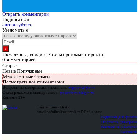
Открыть комментарии
Подписаться
авторизуйтесь
Уведомить о
Пожалуйста, войдите, чтобы прокомментировать
0
комментариев
Старые
Новые
Популярные
Межтекстовые Отзывы
Посмотреть все комментарии
Вопросы по материалам и подписке:
support@glc.ru
Отдел рекламы и спецпроектов:
yakovleva.a@glc.ru
Контент
18+
Сайт защищен Qrator —
самой забойной защитой от DDoS в мире
Подписка для физлиц
Подписка для юрлиц
Реклама на «Хакере»
Контакты