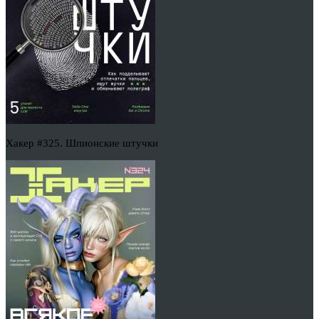
Хакер #325. Шпионские штучки