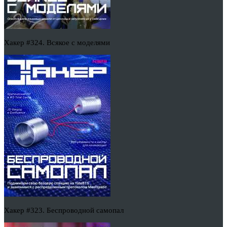
Хакер #324. Всякое с моделями
Хакер #323. Беспроводной самопал