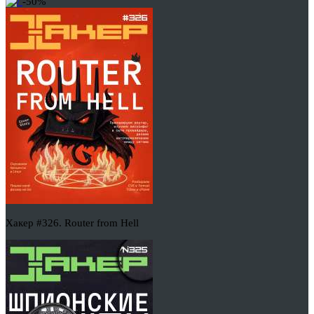
-50%
Хакер #326. Router from Hell