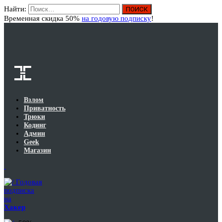
Найти:
Вход
Временная скидка 50%
на годовую подписку
!
Взлом
Приватность
Трюки
Кодинг
Админ
Geek
Магазин
Годовая
подписка
на
Хакер