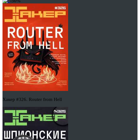
-50%
Хакер #326. Router from Hell