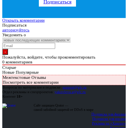
Подписаться
Открыть комментарии
Подписаться
авторизуйтесь
Уведомить о
Пожалуйста, войдите, чтобы прокомментировать
0
комментариев
Старые
Новые
Популярные
Межтекстовые Отзывы
Посмотреть все комментарии
Вопросы по материалам и подписке:
support@glc.ru
Отдел рекламы и спецпроектов:
yakovleva.a@glc.ru
Контент
18+
Сайт защищен Qrator —
самой забойной защитой от DDoS в мире
Подписка для физлиц
Подписка для юрлиц
Реклама на «Хакере»
Контакты