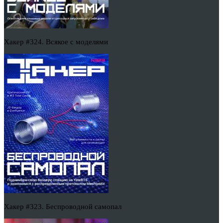
Хакер #324. Всякое с моделями
Хакер #323. Беспроводной самопал