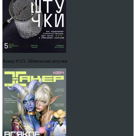
Хакер #325. Шпионские штучки