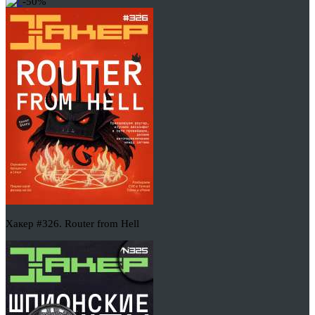
-50%
Хакер #326. Router from Hell