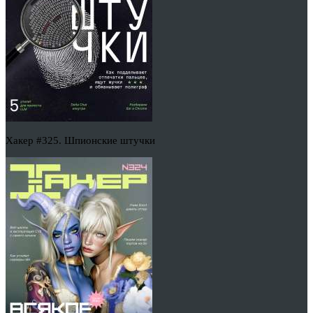
Хакер #325. Шпионские штучки