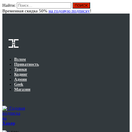
Найти:
Вход
Временная скидка 50%
на годовую подписку
!
Взлом
Приватность
Трюки
Кодинг
Админ
Geek
Магазин
Годовая
подписка
на
Хакер