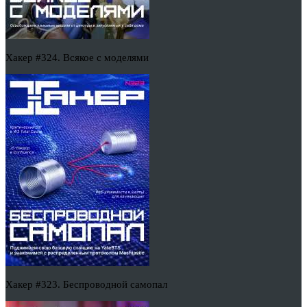
Хакер #324. Всякое с моделями
Хакер #323. Беспроводной самопал