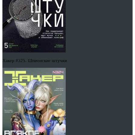
Хакер #325. Шпионские штучки