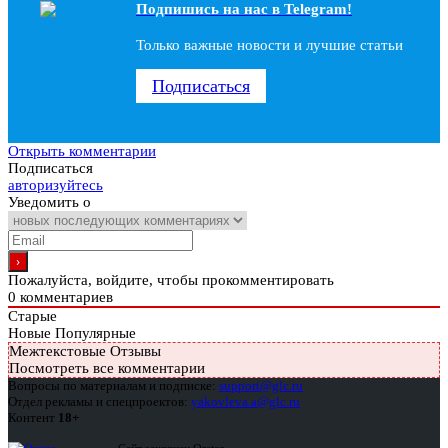
Подпишись на наc в Telegram!
Только важные новости и лучшие статьи
Подписаться
Открыть комментарии
Подписаться
авторизуйтесь
Уведомить о
Пожалуйста, войдите, чтобы прокомментировать
0
комментариев
Старые
Новые
Популярные
Межтекстовые Отзывы
Посмотреть все комментарии
Вопросы по материалам и подписке:
support@glc.ru
Отдел рекламы и спецпроектов:
yakovleva.a@glc.ru
Контент
18+