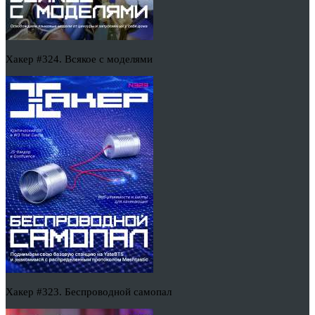
Хакер #324. Всякое с моделями
Хакер #323. Беспроводной самопал