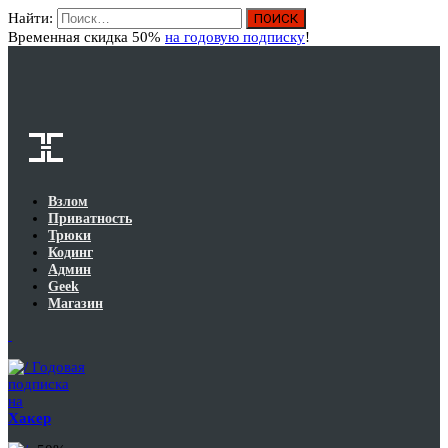
Найти:
Вход
Временная скидка 50%
на годовую подписку
!
Взлом
Приватность
Трюки
Кодинг
Админ
Geek
Магазин
Годовая
подписка
на
Хакер