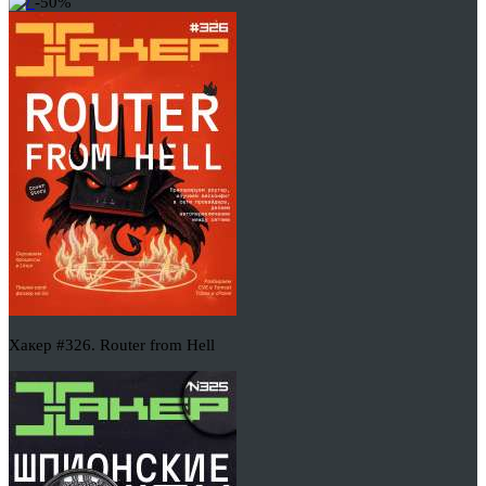
-50%
Хакер #326. Router from Hell