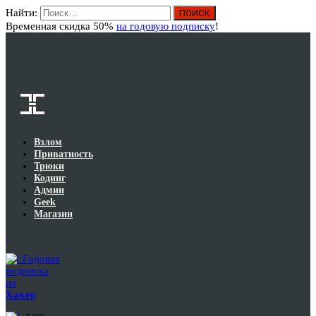
Найти:
Вход
Временная скидка 50%
на годовую подписку
!
Взлом
Приватность
Трюки
Кодинг
Админ
Geek
Магазин
Годовая
подписка
на
Хакер