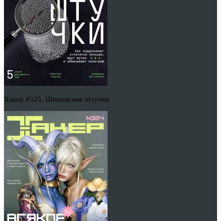
Хакер #325. Шпионские штучки