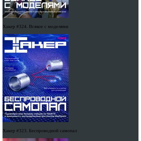
Хакер #324. Всякое с моделями
Хакер #323. Беспроводной самопал