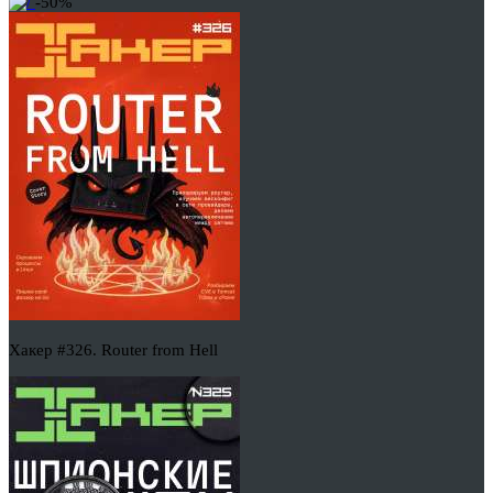
-50%
Хакер #326. Router from Hell