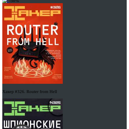
-50%
Хакер #326. Router from Hell