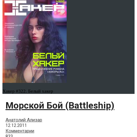
Хакер #322. Белый хакер
Морской Бой (Battleship)
Анатолий Ализар
12.12.2011
Комментарии
833