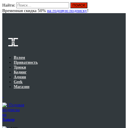
Найти:
Вход
Временная скидка 50%
на годовую подписку
!
Взлом
Приватность
Трюки
Кодинг
Админ
Geek
Магазин
Годовая
подписка
на
Хакер