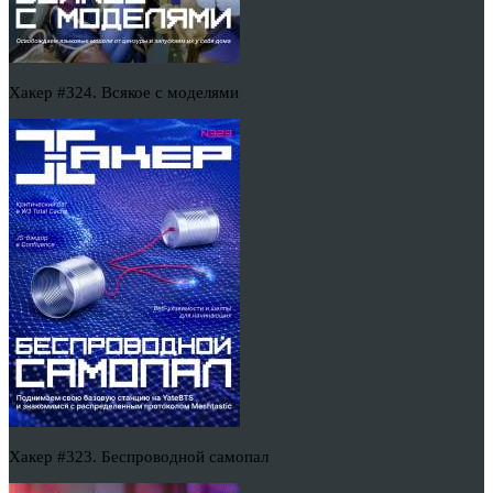
Хакер #324. Всякое с моделями
Хакер #323. Беспроводной самопал