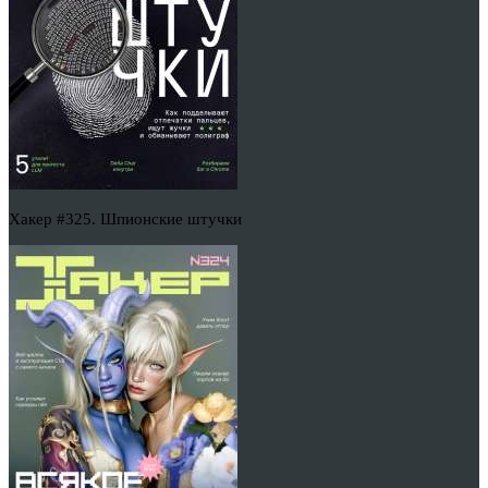
Хакер #325. Шпионские штучки