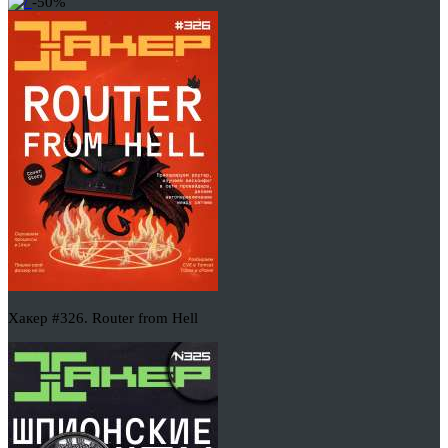
-50%
Хакер #326. Router from Hell