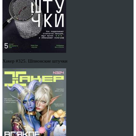
Хакер #325. Шпионские штучки