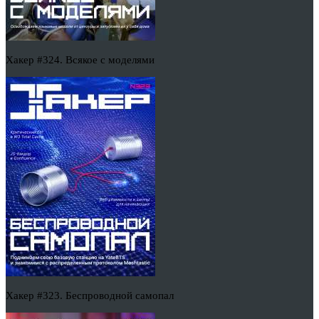
Хакер #324. Всякое с моделями
Хакер #323. Беспроводной самопал