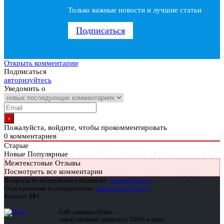
Только важные новости и лучшие статьи
Подписаться
Открыть комментарии
Подписаться
авторизуйтесь
Уведомить о
Пожалуйста, войдите, чтобы прокомментировать
0
комментариев
Старые
Новые
Популярные
Межтекстовые Отзывы
Посмотреть все комментарии
Вопросы по материалам и подписке:
support@glc.ru
Отдел рекламы и спецпроектов:
yakovleva.a@glc.ru
Контент
18+
Сайт защищен Qrator —
самой забойной защитой от DDoS в мире