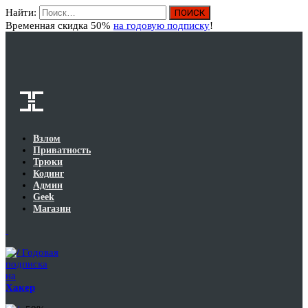
Найти:
Вход
Временная скидка 50%
на годовую подписку
!
Взлом
Приватность
Трюки
Кодинг
Админ
Geek
Магазин
Годовая
подписка
на
Хакер