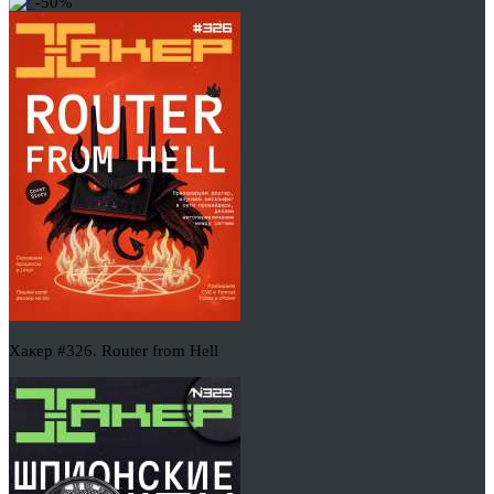
-50%
Хакер #326. Router from Hell