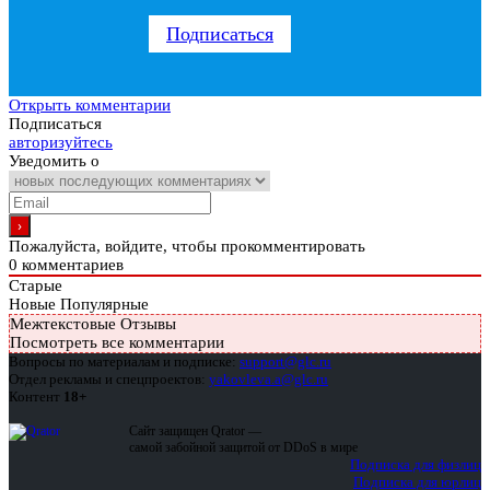
Подписаться
Открыть комментарии
Подписаться
авторизуйтесь
Уведомить о
Пожалуйста, войдите, чтобы прокомментировать
0
комментариев
Старые
Новые
Популярные
Межтекстовые Отзывы
Посмотреть все комментарии
Вопросы по материалам и подписке:
support@glc.ru
Отдел рекламы и спецпроектов:
yakovleva.a@glc.ru
Контент
18+
Сайт защищен Qrator —
самой забойной защитой от DDoS в мире
Подписка для физлиц
Подписка для юрлиц