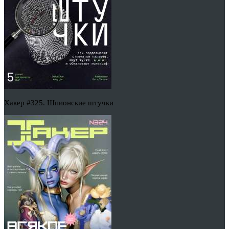
Хакер #325. Шпионские штучки