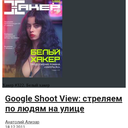
Хакер #322. Белый хакер
Google Shoot View: стреляем
по людям на улице
Анатолий Ализар
18.12.2011