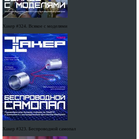
Хакер #324. Всякое с моделями
Хакер #323. Беспроводной самопал