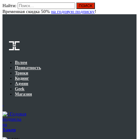
Найти:
Вход
Временная скидка 50%
на годовую подписку
!
Взлом
Приватность
Трюки
Кодинг
Админ
Geek
Магазин
Годовая
подписка
на
Хакер