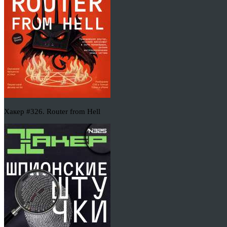
Хакер #326. Router from Hell