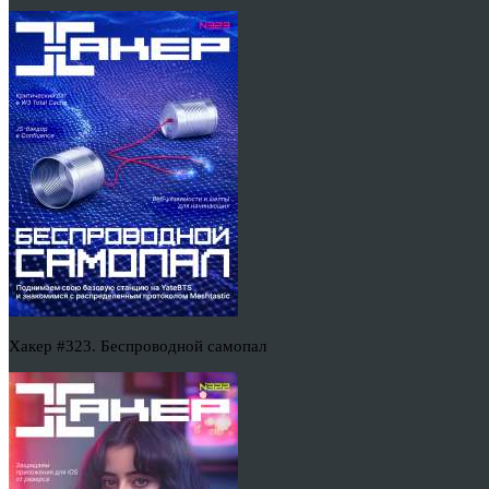
Хакер #323. Беспроводной самопал