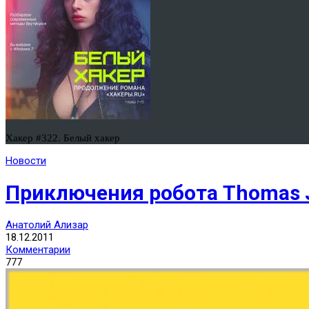
Хакер #322. Белый хакер
Новости
Приключения робота Thomas 
Анатолий Ализар
18.12.2011
Комментарии
777