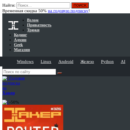
Найти:
Временная скидка 50%
на годовую подписку
!
Взлом
Приватность
Трюки
Кодинг
Админ
Geek
Магазин
Windows
Linux
Android
Железо
Python
AI
Годовая
подписка
на
Хакер
-50%