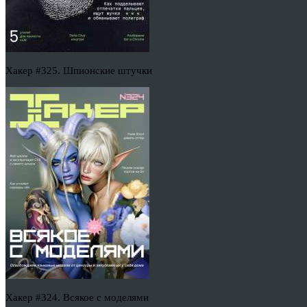
Хакер #325. Шпионские штучки
Хакер #324. Всякое с моделями