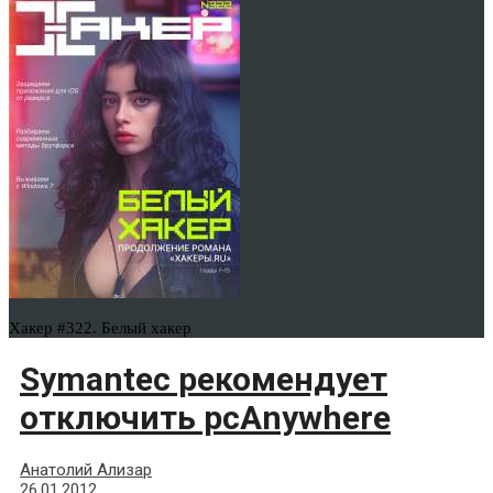
Хакер #322. Белый хакер
Symantec рекомендует
отключить pcAnywhere
Анатолий Ализар
26.01.2012