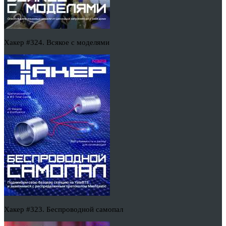
Хакер #324. Всякое с моделями
Хакер #323. Беспроводной самопал