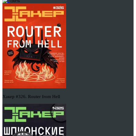
-50%
Хакер #326. Router from Hell