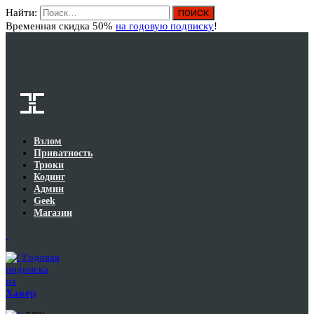
Найти:
Вход
Временная скидка 50%
на годовую подписку
!
Взлом
Приватность
Трюки
Кодинг
Админ
Geek
Магазин
Годовая
подписка
на
Хакер