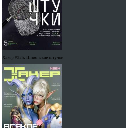
Хакер #325. Шпионские штучки