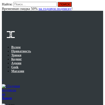
Найти:
Вход
Временная скидка 50%
на годовую подписку
!
Взлом
Приватность
Трюки
Кодинг
Админ
Geek
Магазин
Годовая
подписка
на
Хакер