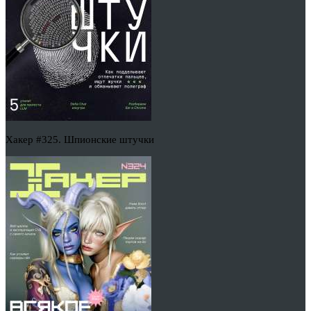
Хакер #325. Шпионские штучки