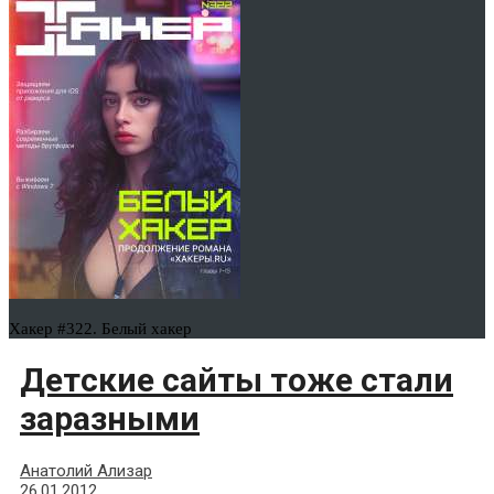
Хакер #322. Белый хакер
Детcкие сайты тоже стали
заразными
Анатолий Ализар
26.01.2012