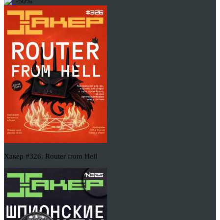
-50%
Хакер #326. Router from Hell