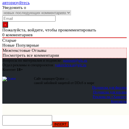
авторизуйтесь
Уведомить о
Пожалуйста, войдите, чтобы прокомментировать
0
комментариев
Старые
Новые
Популярные
Межтекстовые Отзывы
Посмотреть все комментарии
Вопросы по материалам и подписке:
support@glc.ru
Отдел рекламы и спецпроектов:
yakovleva.a@glc.ru
Контент
18+
Сайт защищен Qrator —
самой забойной защитой от DDoS в мире
Подписка для физлиц
Подписка для юрлиц
Реклама на «Хакере»
Контакты
INSERT