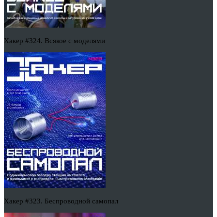
Хакер #324. Всякое с моделями
Хакер #323. Беспроводной самопал