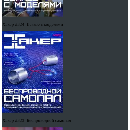
Хакер #324. Всякое с моделями
Хакер #323. Беспроводной самопал