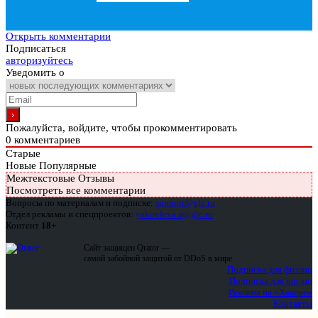
Открыть комментарии
Подписаться
авторизуйтесь
Уведомить о
Пожалуйста, войдите, чтобы прокомментировать
0
комментариев
Старые
Новые
Популярные
Межтекстовые Отзывы
Посмотреть все комментарии
Вопросы по материалам и подписке:
support@glc.ru
Отдел рекламы и спецпроектов:
yakovleva.a@glc.ru
Контент
18+
Сайт защищен Qrator —
самой забойной защитой от DDoS в мире
Подписка для физлиц
Подписка для юрлиц
Реклама на «Хакере»
Контакты