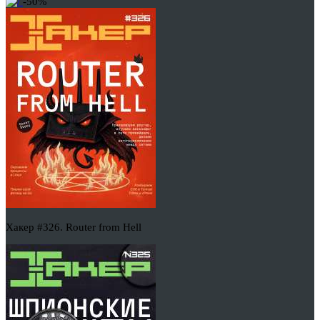
-50%
Хакер #326. Router from Hell