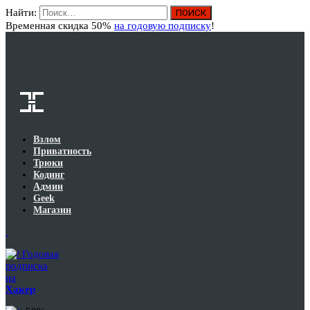
Найти:
Вход
Временная скидка 50%
на годовую подписку
!
Взлом
Приватность
Трюки
Кодинг
Админ
Geek
Магазин
Годовая
подписка
на
Хакер