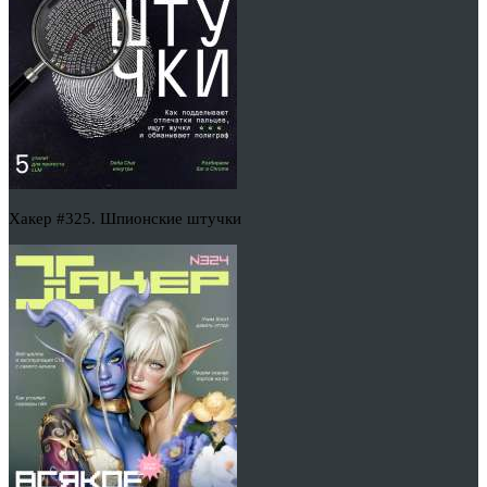
Хакер #325. Шпионские штучки