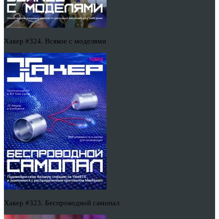
Хакер #324. Всякое с моделями
Хакер #323. Беспроводной самопал