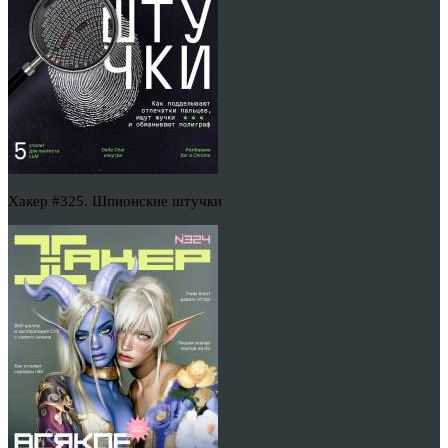
Хакер #325. Шпионские штучки