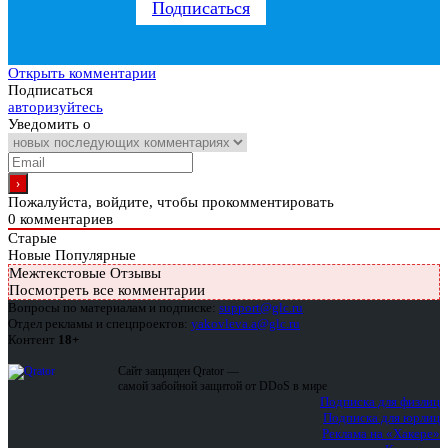
Подписаться
Открыть комментарии
Подписаться
авторизуйтесь
Уведомить о
Пожалуйста, войдите, чтобы прокомментировать
0
комментариев
Старые
Новые
Популярные
Межтекстовые Отзывы
Посмотреть все комментарии
Вопросы по материалам и подписке:
support@glc.ru
Отдел рекламы и спецпроектов:
yakovleva.a@glc.ru
Контент
18+
Сайт защищен Qrator —
самой забойной защитой от DDoS в мире
Подписка для физлиц
Подписка для юрлиц
Реклама на «Хакере»