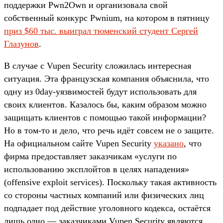
поддержки Pwn2Own и организовала свой
собственный конкурс Pwnium, на котором в пятницу
приз $60 тыс. выиграл тюменский студент Сергей
Глазунов
.
В случае с Vupen Security сложилась интересная
ситуация. Эта французская компания объяснила, что
одну из 0day-уязвимостей будут использовать для
своих клиентов. Казалось бы, каким образом можно
защищать клиентов с помощью такой информации?
Но в том-то и дело, что речь идёт совсем не о защите.
На официальном сайте Vupen Security
указано
, что
фирма предоставляет заказчикам «услуги по
использованию эксплойтов в целях нападения»
(offensive exploit services). Поскольку такая активность
со стороны частных компаний или физических лиц
подпадает под действие уголовного кодекса, остаётся
лишь одно — заказчиками Vupen Security являются