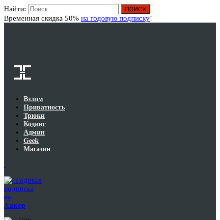
Найти:
Вход
Временная скидка 50%
на годовую подписку
!
Взлом
Приватность
Трюки
Кодинг
Админ
Geek
Магазин
Годовая
подписка
на
Хакер