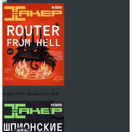
-50%
Хакер #326. Router from Hell