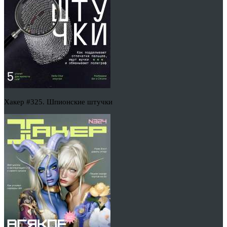
Хакер #325. Шпионские штучки