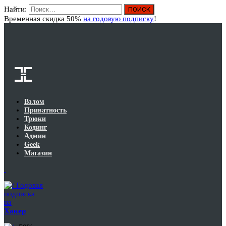
Найти:
Вход
Временная скидка 50%
на годовую подписку
!
Взлом
Приватность
Трюки
Кодинг
Админ
Geek
Магазин
Годовая
подписка
на
Хакер