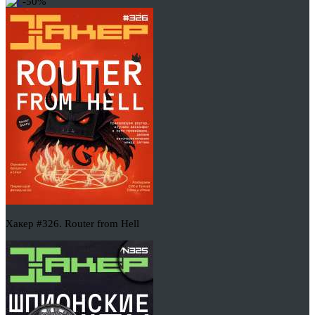
-50%
Хакер #326. Router from Hell