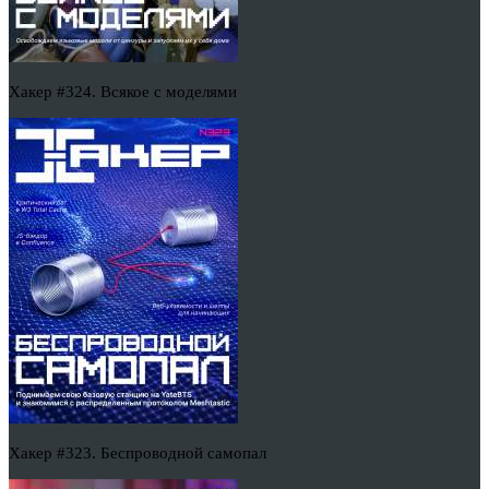
Хакер #324. Всякое с моделями
Хакер #323. Беспроводной самопал