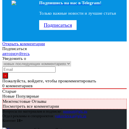
Подпишись на наc в Telegram!
Только важные новости и лучшие статьи
Подписаться
Открыть комментарии
Подписаться
авторизуйтесь
Уведомить о
Пожалуйста, войдите, чтобы прокомментировать
0
комментариев
Старые
Новые
Популярные
Межтекстовые Отзывы
Посмотреть все комментарии
Вопросы по материалам и подписке:
support@glc.ru
Отдел рекламы и спецпроектов:
yakovleva.a@glc.ru
Контент
18+