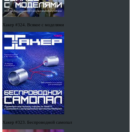
Хакер #324. Всякое с моделями
Хакер #323. Беспроводной самопал