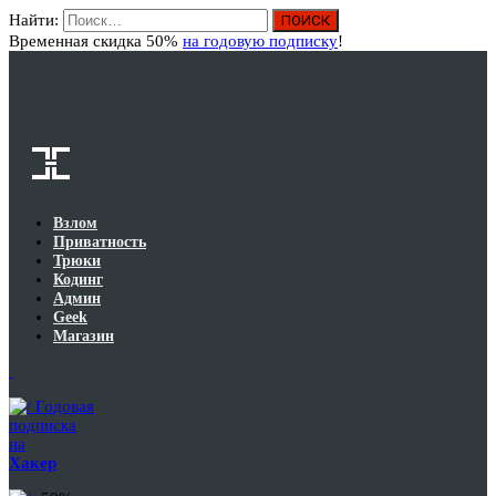
Найти:
Вход
Временная скидка 50%
на годовую подписку
!
Взлом
Приватность
Трюки
Кодинг
Админ
Geek
Магазин
Годовая
подписка
на
Хакер