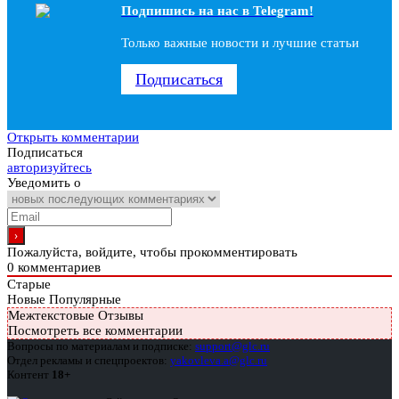
Подпишись на наc в Telegram!
Только важные новости и лучшие статьи
Подписаться
Открыть комментарии
Подписаться
авторизуйтесь
Уведомить о
Пожалуйста, войдите, чтобы прокомментировать
0
комментариев
Старые
Новые
Популярные
Межтекстовые Отзывы
Посмотреть все комментарии
Вопросы по материалам и подписке:
support@glc.ru
Отдел рекламы и спецпроектов:
yakovleva.a@glc.ru
Контент
18+