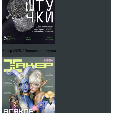
Хакер #325. Шпионские штучки