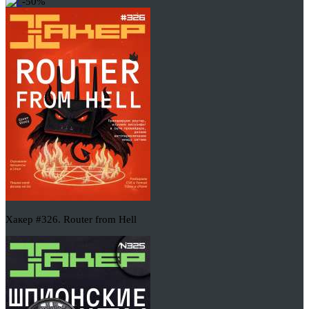
-50%
Хакер #326. Router from Hell