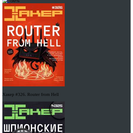
-50%
Хакер #326. Router from Hell