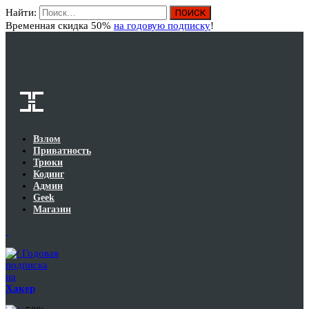
Найти:
Вход
Временная скидка 50%
на годовую подписку
!
Взлом
Приватность
Трюки
Кодинг
Админ
Geek
Магазин
Годовая
подписка
на
Хакер