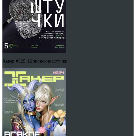
Хакер #325. Шпионские штучки