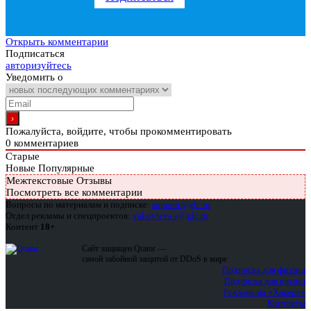
Открыть комментарии
Подписаться
авторизуйтесь
Уведомить о
Пожалуйста, войдите, чтобы прокомментировать
0
комментариев
Старые
Новые
Популярные
Межтекстовые Отзывы
Посмотреть все комментарии
Вопросы по материалам и подписке:
support@glc.ru
Отдел рекламы и спецпроектов:
yakovleva.a@glc.ru
Контент
18+
Сайт защищен Qrator —
самой забойной защитой от DDoS в мире
Подписка для физлиц
Подписка для юрлиц
Реклама на «Хакере»
Контакты