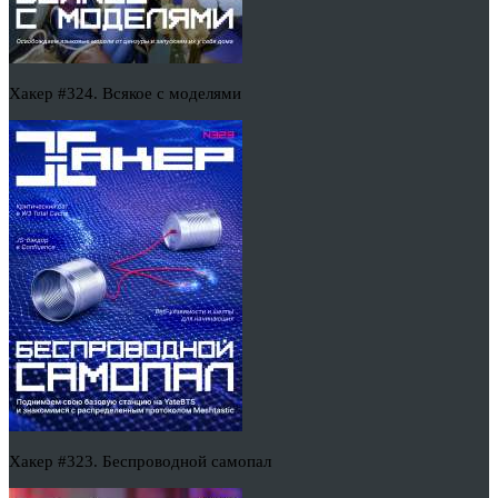
Хакер #324. Всякое с моделями
Хакер #323. Беспроводной самопал