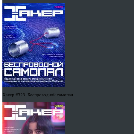
Хакер #323. Беспроводной самопал