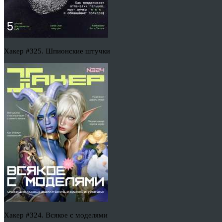
Хакер #325. Шпионские штучки
Хакер #324. Всякое с моделями