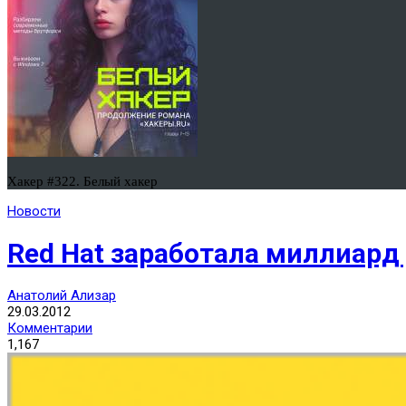
Хакер #322. Белый хакер
Новости
Red Hat заработала миллиард
Анатолий Ализар
29.03.2012
Комментарии
1,167