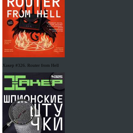
Хакер #326. Router from Hell