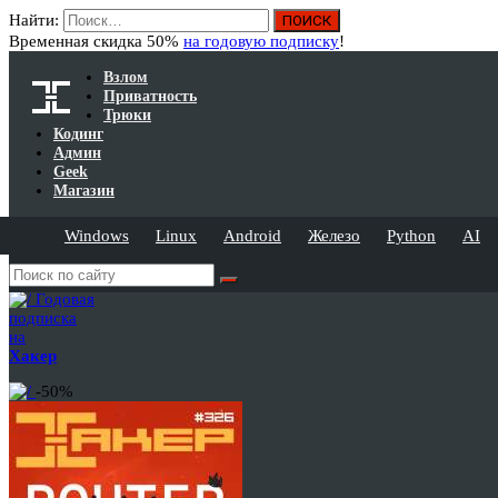
Найти:
Временная скидка 50%
на годовую подписку
!
Взлом
Приватность
Трюки
Кодинг
Админ
Geek
Магазин
Windows
Linux
Android
Железо
Python
AI
Годовая
подписка
на
Хакер
-50%