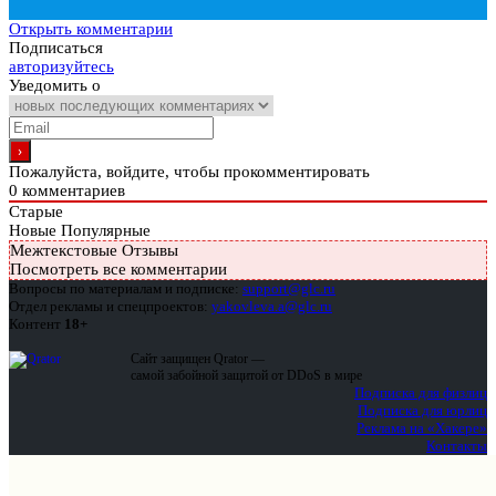
Открыть комментарии
Подписаться
авторизуйтесь
Уведомить о
Пожалуйста, войдите, чтобы прокомментировать
0
комментариев
Старые
Новые
Популярные
Межтекстовые Отзывы
Посмотреть все комментарии
Вопросы по материалам и подписке:
support@glc.ru
Отдел рекламы и спецпроектов:
yakovleva.a@glc.ru
Контент
18+
Сайт защищен Qrator —
самой забойной защитой от DDoS в мире
Подписка для физлиц
Подписка для юрлиц
Реклама на «Хакере»
Контакты