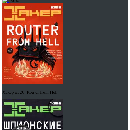
-50%
Хакер #326. Router from Hell