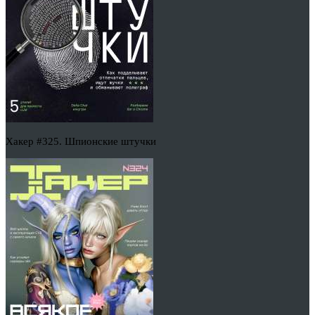
Хакер #325. Шпионские штучки