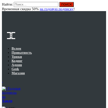
Найти:
Вход
Временная скидка 50%
на годовую подписку
!
Взлом
Приватность
Трюки
Кодинг
Админ
Geek
Магазин
Годовая
подписка
на
Хакер