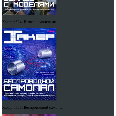
Хакер #324. Всякое с моделями
Хакер #323. Беспроводной самопал