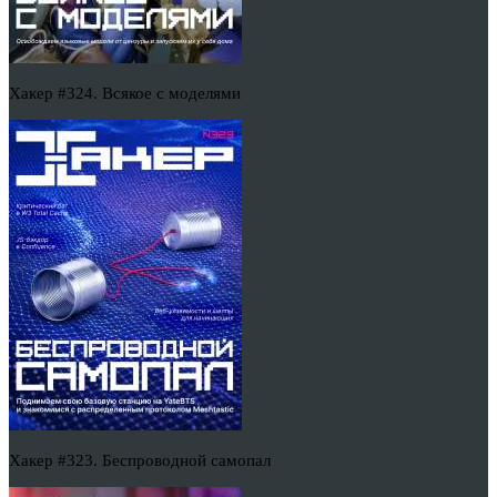
Хакер #324. Всякое с моделями
Хакер #323. Беспроводной самопал