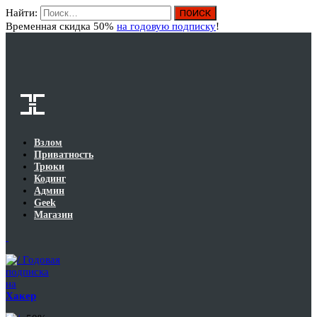
Найти:
Вход
Временная скидка 50%
на годовую подписку
!
Взлом
Приватность
Трюки
Кодинг
Админ
Geek
Магазин
Годовая
подписка
на
Хакер