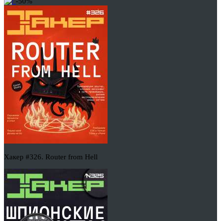
-50%
Хакер #326. Router from Hell