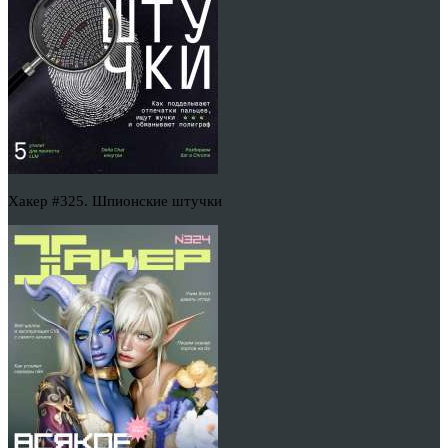
Хакер #325. Шпионские штучки