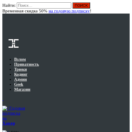
Найти:
Вход
Временная скидка 50%
на годовую подписку
!
Взлом
Приватность
Трюки
Кодинг
Админ
Geek
Магазин
Годовая
подписка
на
Хакер