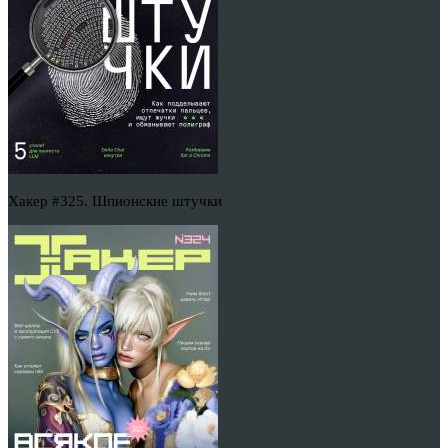
Хакер #325. Шпионские штучки