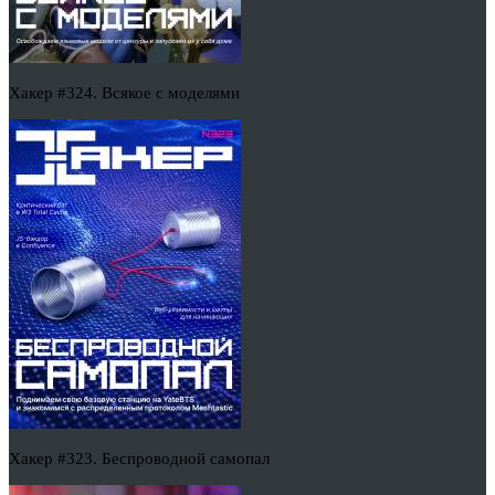
Хакер #324. Всякое с моделями
Хакер #323. Беспроводной самопал