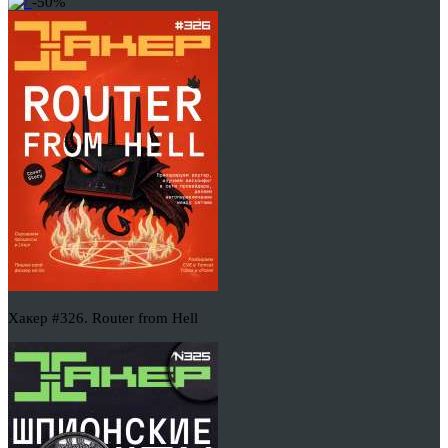
-50%
Хакер #326. Router from Hell