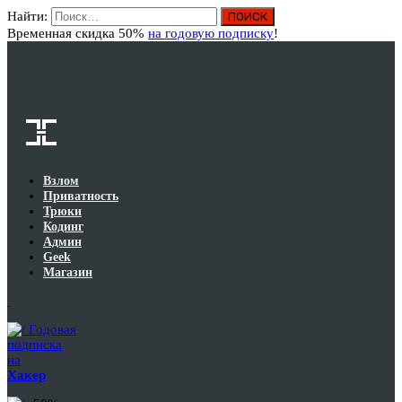
Найти:
Вход
Временная скидка 50%
на годовую подписку
!
Взлом
Приватность
Трюки
Кодинг
Админ
Geek
Магазин
Годовая
подписка
на
Хакер