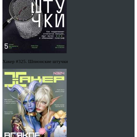
Хакер #325. Шпионские штучки