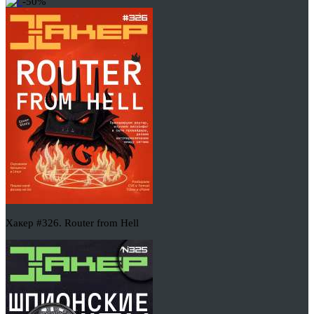
-50%
Хакер #326. Router from Hell