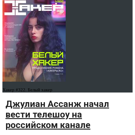
Хакер #322. Белый хакер
Джулиан Ассанж начал
вести телешоу на
российском канале