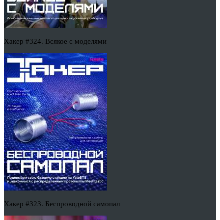
Хакер #324. Всякое с моделями
Хакер #323. Беспроводной самопал