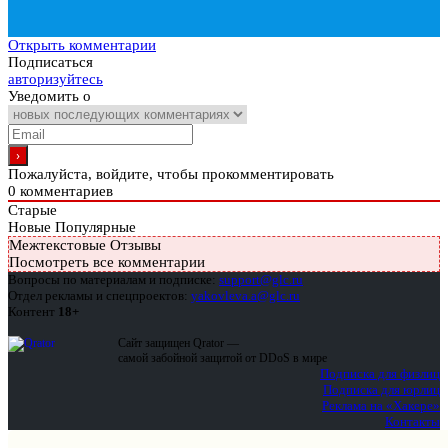
Открыть комментарии
Подписаться
авторизуйтесь
Уведомить о
Пожалуйста, войдите, чтобы прокомментировать
0
комментариев
Старые
Новые
Популярные
Межтекстовые Отзывы
Посмотреть все комментарии
Вопросы по материалам и подписке:
support@glc.ru
Отдел рекламы и спецпроектов:
yakovleva.a@glc.ru
Контент
18+
Сайт защищен Qrator —
самой забойной защитой от DDoS в мире
Подписка для физлиц
Подписка для юрлиц
Реклама на «Хакере»
Контакты