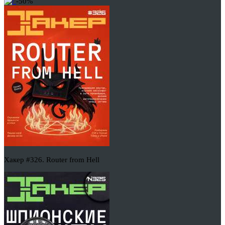
-50%
Хакер #326. Router from Hell