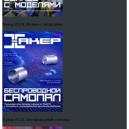
Хакер #324. Всякое с моделями
Хакер #323. Беспроводной самопал