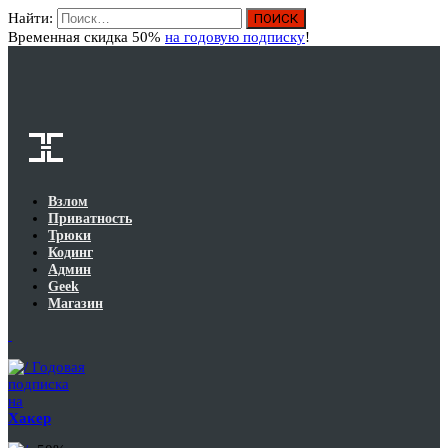
Найти:
Вход
Временная скидка 50%
на годовую подписку
!
Взлом
Приватность
Трюки
Кодинг
Админ
Geek
Магазин
Годовая
подписка
на
Хакер