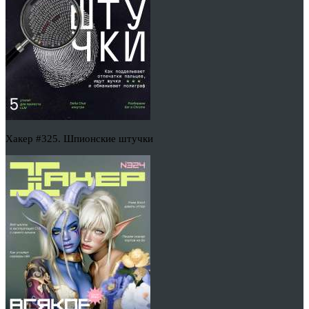
Хакер #325. Шпионские штучки