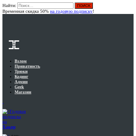
Найти:
Вход
Временная скидка 50%
на годовую подписку
!
Взлом
Приватность
Трюки
Кодинг
Админ
Geek
Магазин
Годовая
подписка
на
Хакер