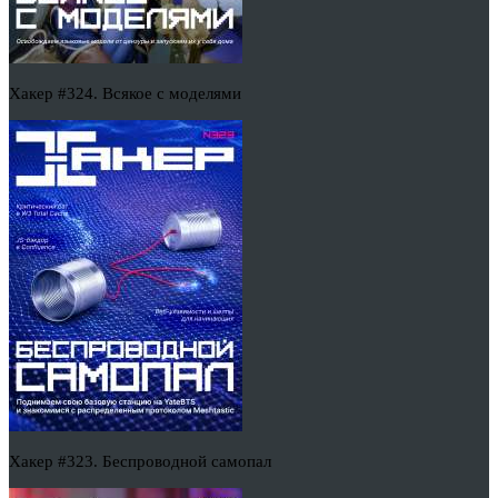
Хакер #324. Всякое с моделями
Хакер #323. Беспроводной самопал