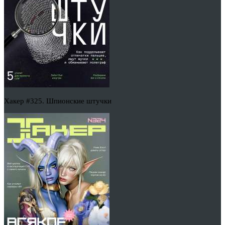
Хакер #325. Шпионские штучки