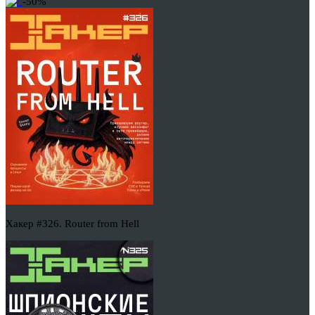
-50%
Хакер #326. Router from Hell