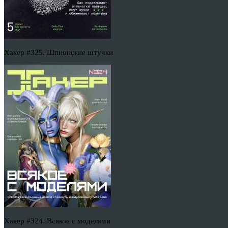
Хакер #325. Шпионские штучки
Хакер #324. Всякое с моделями