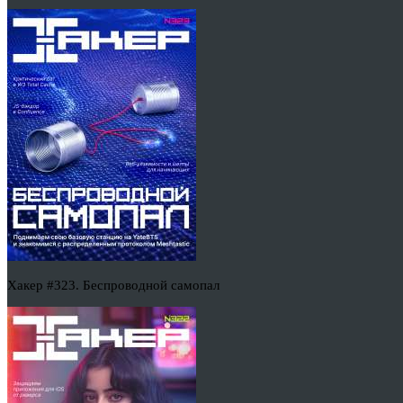
Хакер #323. Беспроводной самопал