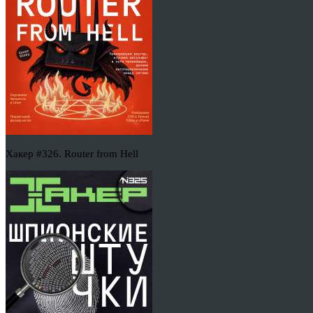
Хакер #326. Router from Hell