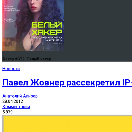
Хакер #322. Белый хакер
Новости
Павел Жовнер рассекретил IP
Анатолий Ализар
28.04.2012
Комментарии
5,879