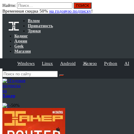
Найти:
Временная скидка 50%
на годовую подписку
!
Взлом
Приватность
Трюки
Кодинг
Админ
Geek
Магазин
Windows
Linux
Android
Железо
Python
AI
Годовая
подписка
на
Хакер
-50%