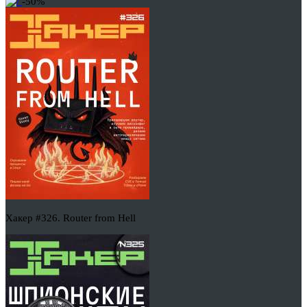
-50%
Хакер #326. Router from Hell