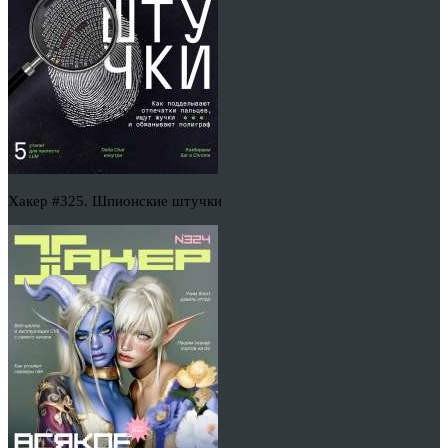
Хакер #325. Шпионские штучки