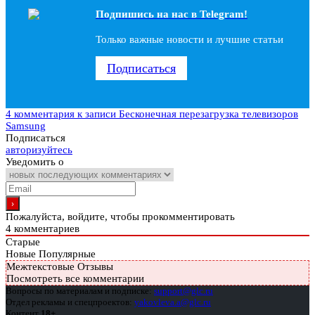
Подпишись на наc в Telegram!
Только важные новости и лучшие статьи
Подписаться
4 комментария
к записи Бесконечная перезагрузка телевизоров
Samsung
Подписаться
авторизуйтесь
Уведомить о
Пожалуйста, войдите, чтобы прокомментировать
4
комментариев
Старые
Новые
Популярные
Межтекстовые Отзывы
Посмотреть все комментарии
Вопросы по материалам и подписке:
support@glc.ru
Отдел рекламы и спецпроектов:
yakovleva.a@glc.ru
Контент
18+