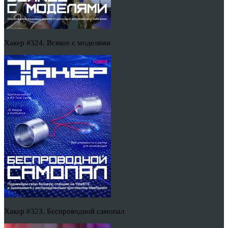
Хакер #324. Всякое с моделями
Хакер #323. Беспроводной самопал