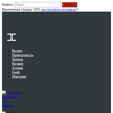
Найти:
Вход
Временная скидка 50%
на годовую подписку
!
Взлом
Приватность
Трюки
Кодинг
Админ
Geek
Магазин
Годовая
подписка
на
Хакер