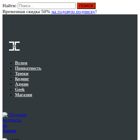
Найти:
Вход
Временная скидка 50%
на годовую подписку
!
Взлом
Приватность
Трюки
Кодинг
Админ
Geek
Магазин
Годовая
подписка
на
Хакер