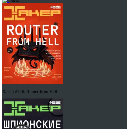
-50%
Хакер #326. Router from Hell