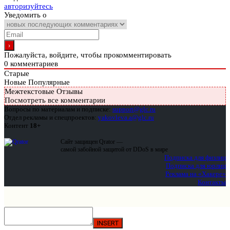
авторизуйтесь
Уведомить о
Пожалуйста, войдите, чтобы прокомментировать
0
комментариев
Старые
Новые
Популярные
Межтекстовые Отзывы
Посмотреть все комментарии
Вопросы по материалам и подписке:
support@glc.ru
Отдел рекламы и спецпроектов:
yakovleva.a@glc.ru
Контент
18+
Сайт защищен Qrator —
самой забойной защитой от DDoS в мире
Подписка для физлиц
Подписка для юрлиц
Реклама на «Хакере»
Контакты
INSERT