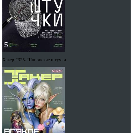
Хакер #325. Шпионские штучки