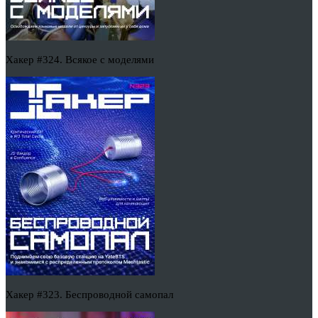
Хакер #324. Всякое с моделями
Хакер #323. Беспроводной самопал