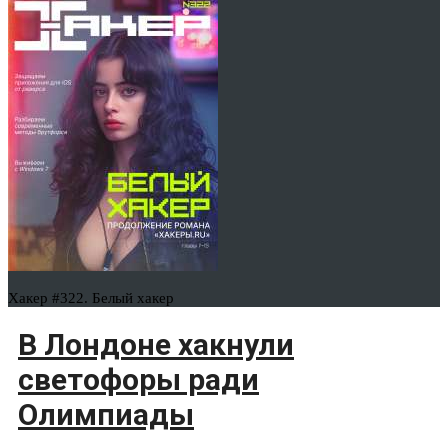
Хакер #322. Белый хакер
В Лондоне хакнули
светофоры ради
Олимпиады