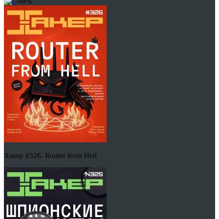
-50%
Хакер #326. Router from Hell