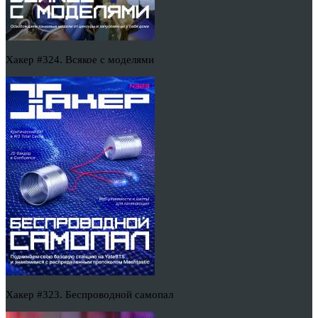
Хакер #324. Всякое с моделями
Хакер #323. Беспроводной самопал