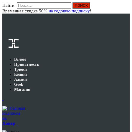
Найти:
Вход
Временная скидка 50%
на годовую подписку
!
Взлом
Приватность
Трюки
Кодинг
Админ
Geek
Магазин
Годовая
подписка
на
Хакер