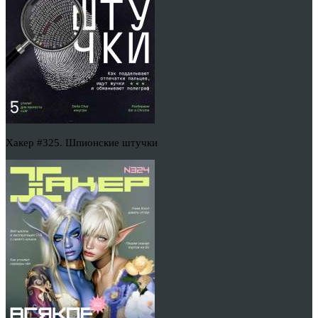
Хакер #325. Шпионские штучки