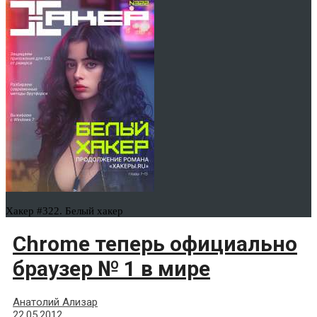
Хакер #322. Белый хакер
Chrome теперь официально
браузер № 1 в мире
Анатолий Ализар
22.05.2012