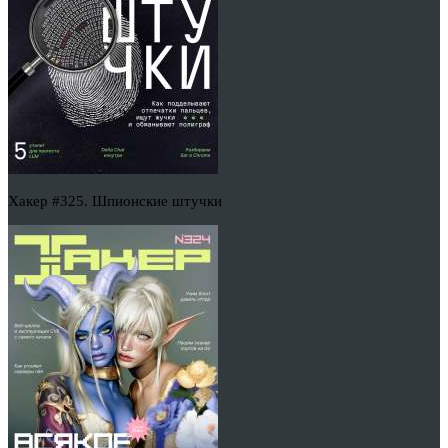
Хакер #325. Шпионские штучки