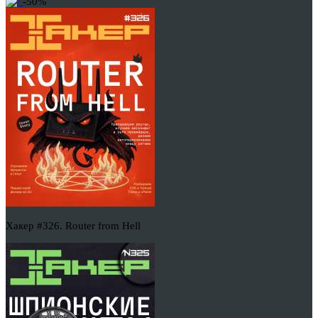
-50%
Хакер #326. Router from Hell