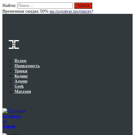
Найти:
Вход
Временная скидка 50%
на годовую подписку
!
Взлом
Приватность
Трюки
Кодинг
Админ
Geek
Магазин
Годовая
подписка
на
Хакер