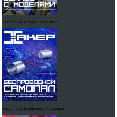
Хакер #324. Всякое с моделями
Хакер #323. Беспроводной самопал