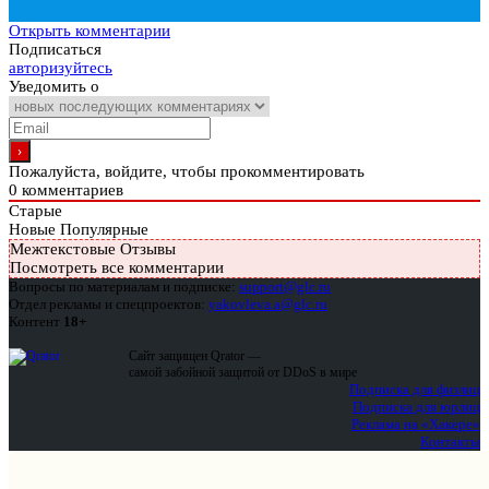
Открыть комментарии
Подписаться
авторизуйтесь
Уведомить о
Пожалуйста, войдите, чтобы прокомментировать
0
комментариев
Старые
Новые
Популярные
Межтекстовые Отзывы
Посмотреть все комментарии
Вопросы по материалам и подписке:
support@glc.ru
Отдел рекламы и спецпроектов:
yakovleva.a@glc.ru
Контент
18+
Сайт защищен Qrator —
самой забойной защитой от DDoS в мире
Подписка для физлиц
Подписка для юрлиц
Реклама на «Хакере»
Контакты