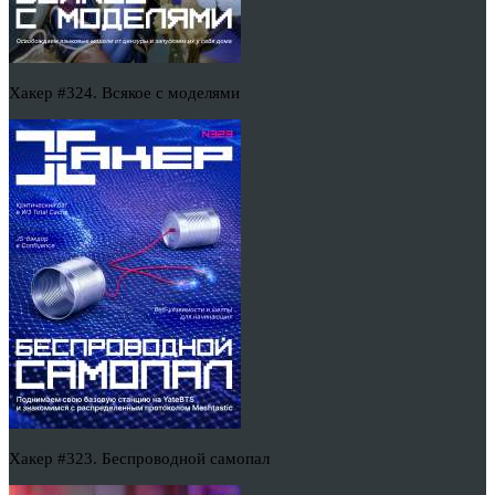
Хакер #324. Всякое с моделями
Хакер #323. Беспроводной самопал