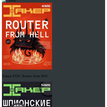
-50%
Хакер #326. Router from Hell