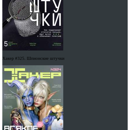
Хакер #325. Шпионские штучки