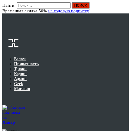
Найти:
Вход
Временная скидка 50%
на годовую подписку
!
Взлом
Приватность
Трюки
Кодинг
Админ
Geek
Магазин
Годовая
подписка
на
Хакер