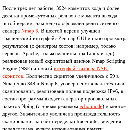
После трёх лет работы, 3924 коммитов кода и более
десятка промежуточных релизов с момента выхода
пятой версии, наконец-то оформлен релиз сетевого
сканера
Nmap 6
. В шестой версии улучшен
графический интерфейс Zenmap GUI и окно просмотра
результатов (с фильтром хостов: например, только
серверы Apache, только машины под Linux и т.д.),
реализован новый скриптовый движок Nmap Scripting
Engine (NSE) и новый
интерфейс выбора NSE-
скриптов
. Количество скриптов увеличилось с 59 в
Nmap 5 до 348 в Nmap 6, усовершенствована техника
сканирования, реализована полная поддержка IPv6, в
состав программы входит генератор произвольных
пакетов Nping (с новым режимом
echo mode
) и многое
другое. Значительно увеличена производительность
сканирования за счёт переделки traceroute, введения
параллелизма, аудита использования памяти,