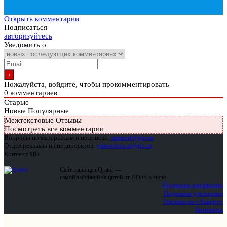
Открыть комментарии
Подписаться
авторизуйтесь
Уведомить о
Пожалуйста, войдите, чтобы прокомментировать
0
комментариев
Старые
Новые
Популярные
Межтекстовые Отзывы
Посмотреть все комментарии
Вопросы по материалам и подписке:
support@glc.ru
Отдел рекламы и спецпроектов:
yakovleva.a@glc.ru
Контент
18+
Сайт защищен Qrator —
самой забойной защитой от DDoS в мире
Подписка для физлиц
Подписка для юрлиц
Реклама на «Хакере»
Контакты