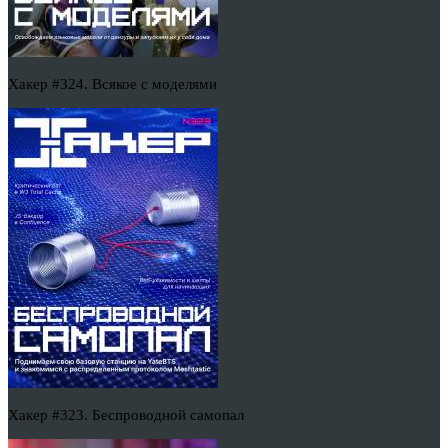
Хакер #324. Всякое с моделями
Хакер #323. Беспроводной самопал