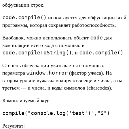
обфускации строк.
code.compile()
используется для обфускации всей
программы, которая сохраняет работоспособность.
code
Вдобавок, можно использовать объект
для
компиляции всего кода с помощью и
code.compileToString()
code.compile()
, и
.
Степень обфускации указывается с помощью
window.horror
параметра
(фактор ужаса). На
втором уровне «ужаса» кодируются ещё и числа, а на
третьем — и числа, и коды символов (charcodes).
Компилируемый код:
compile("console.log('test')","$")
Результат: