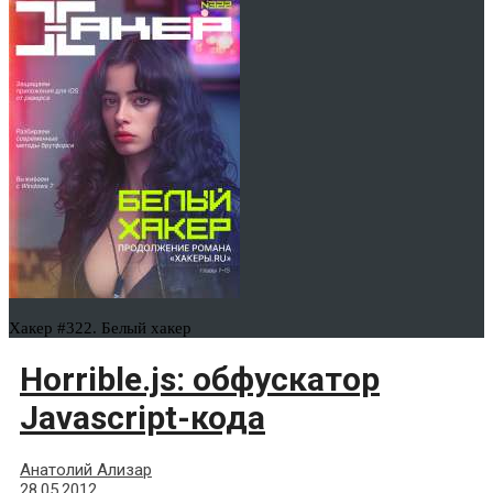
Хакер #322. Белый хакер
Horrible.js: обфускатор
Javasсriрt-кода
Анатолий Ализар
28.05.2012