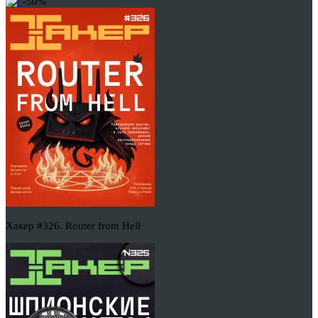
-50%
Хакер #326. Router from Hell