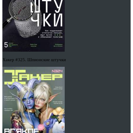
Хакер #325. Шпионские штучки