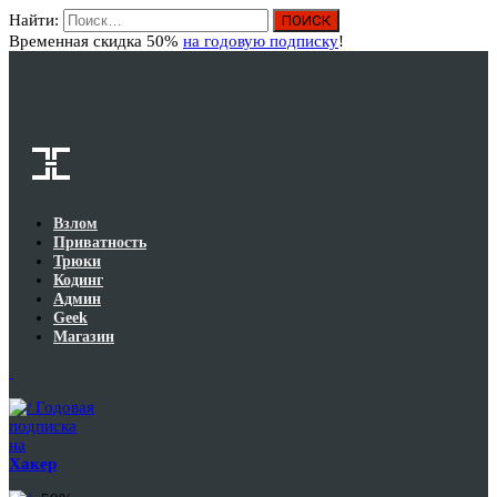
Найти:
Вход
Временная скидка 50%
на годовую подписку
!
Взлом
Приватность
Трюки
Кодинг
Админ
Geek
Магазин
Годовая
подписка
на
Хакер