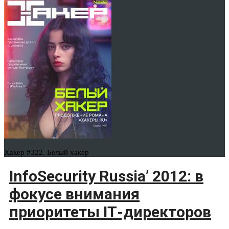
Хакер #322. Белый хакер
InfoSecurity Russia’ 2012: в
фокусе внимания
приоритеты IТ-директоров