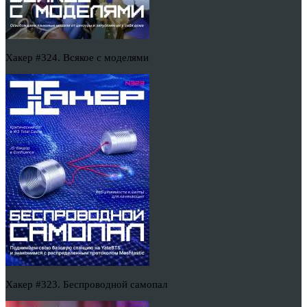
Хакер #324. Всякое с моделями
Хакер #323. Беспроводной самопал