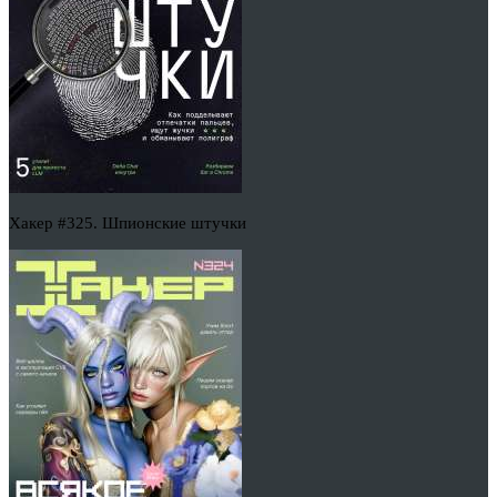
Хакер #325. Шпионские штучки