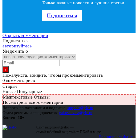
Только важные новости и лучшие статьи
Подписаться
Открыть комментарии
Подписаться
авторизуйтесь
Уведомить о
Пожалуйста, войдите, чтобы прокомментировать
0
комментариев
Старые
Новые
Популярные
Межтекстовые Отзывы
Посмотреть все комментарии
Вопросы по материалам и подписке:
support@glc.ru
Отдел рекламы и спецпроектов:
yakovleva.a@glc.ru
Контент
18+
Сайт защищен Qrator —
самой забойной защитой от DDoS в мире
Подписка для физлиц