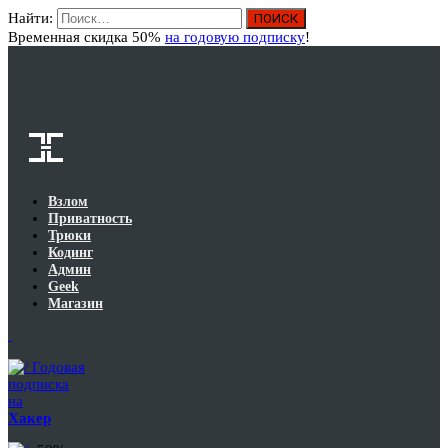
Найти:
Вход
Временная скидка 50%
на годовую подписку
!
Взлом
Приватность
Трюки
Кодинг
Админ
Geek
Магазин
Годовая
подписка
на
Хакер