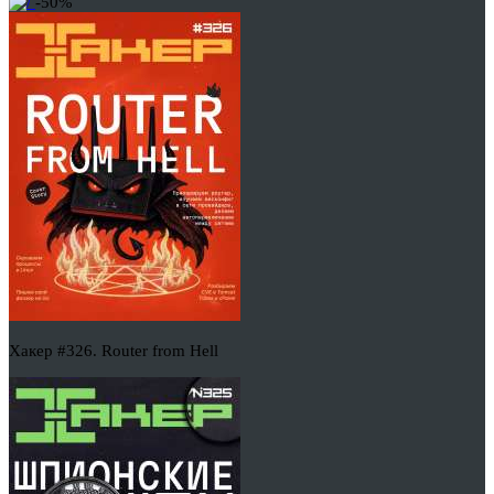
-50%
Хакер #326. Router from Hell