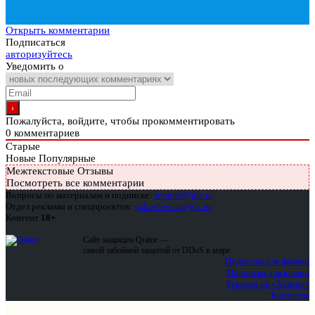
Открыть комментарии
Подписаться
авторизуйтесь
Уведомить о
Пожалуйста, войдите, чтобы прокомментировать
0
комментариев
Старые
Новые
Популярные
Межтекстовые Отзывы
Посмотреть все комментарии
Вопросы по материалам и подписке:
support@glc.ru
Отдел рекламы и спецпроектов:
yakovleva.a@glc.ru
Контент
18+
Сайт защищен Qrator —
самой забойной защитой от DDoS в мире
Подписка для физлиц
Подписка для юрлиц
Реклама на «Хакере»
Контакты