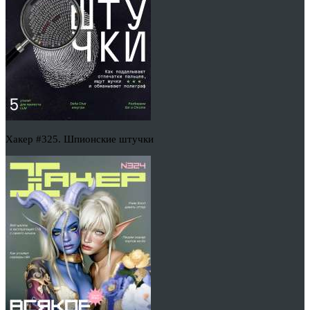
Хакер #325. Шпионские штучки