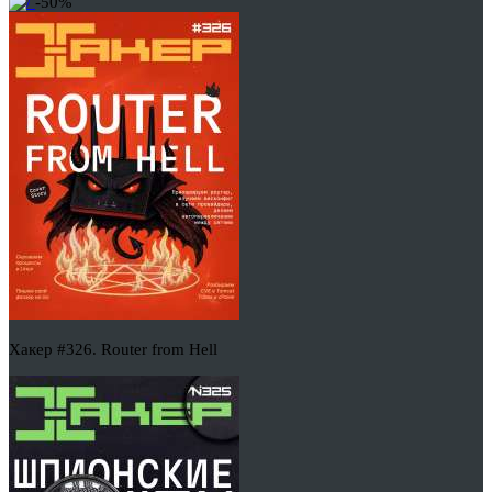
-50%
Хакер #326. Router from Hell