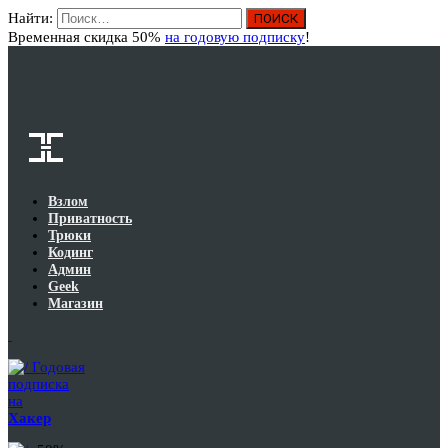
Найти:
Вход
Временная скидка 50%
на годовую подписку
!
Взлом
Приватность
Трюки
Кодинг
Админ
Geek
Магазин
Годовая
подписка
на
Хакер