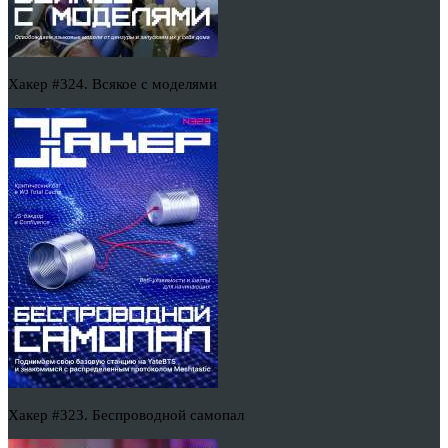
Хакер #324. Всякое с моделями
Хакер #323. Беспроводной самопал