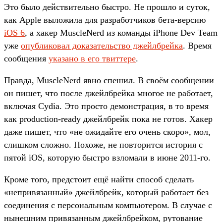
Это было действительно быстро. Не прошло и суток,
как Apple выложила для разработчиков бета-версию
iOS 6
, а хакер MuscleNerd из команды iPhone Dev Team
уже
опубликовал доказательство джейлбрейка
. Время
сообщения
указано в его твиттере
.
Правда, MuscleNerd явно спешил. В своём сообщении
он пишет, что после джейлбрейка многое не работает,
включая Cydia. Это просто демонстрация, в то время
как production-ready джейлбрейк пока не готов. Хакер
даже пишет, что «не ожидайте его очень скоро», мол,
слишком сложно. Похоже, не повторится история с
пятой iOS, которую быстро взломали в июне 2011-го.
Кроме того, предстоит ещё найти способ сделать
«непривязанный» джейлбрейк, который работает без
соединения с персональным компьютером. В случае с
нынешним привязанным джейлбрейком, рутование