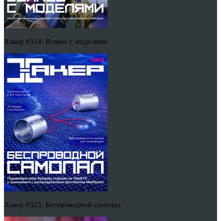
Хакер #324. Всякое с моделями
Хакер #323. Беспроводной самопал