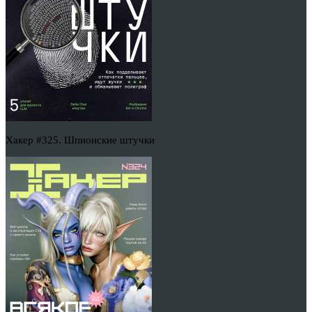
Хакер #325. Шпионские штучки