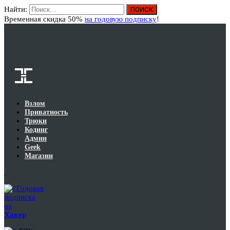
Найти:
Вход
Временная скидка 50%
на годовую подписку
!
Взлом
Приватность
Трюки
Кодинг
Админ
Geek
Магазин
Годовая
подписка
на
Хакер