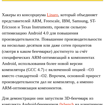
Хакеры из консорциума
Linaro
, который объединяет
представителей ARM, Freescale, IBM, Samsung, ST-
Ericsson и Texas Instruments, провели сильную
оптимизацию Android 4.0 для повышения
производительности. Повышение производительности
на несколько десятков или даже сотен процентов
(смотря в каком бенчмарке) достигнуто за счёт
специфических ARM-оптимизаций в компонентах
Android, использования более новой версии
компилятора (GCC 4.7) с включенной опцией –O3
вместо стандартной –O2. Впрочем, основной прирост
производительности дал не компилятор, а именно
ARM-оптимизация компонентов.
Для демонстрации они запустили 3D-бенчмарк из
комплекта Android-бенчмарков
0xbench
на идентичном