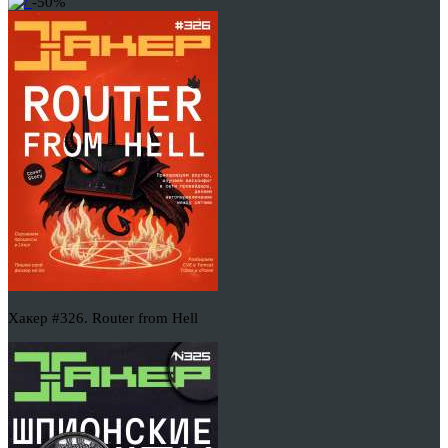
-50%
Хакер #326. Router from Hell