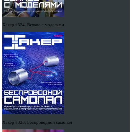
Хакер #324. Всякое с моделями
Хакер #323. Беспроводной самопал