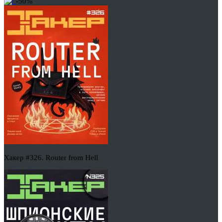
-50%
Хакер #326. Router from Hell