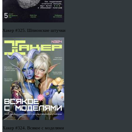
Хакер #325. Шпионские штучки
Хакер #324. Всякое с моделями