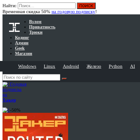
Найти:
Временная скидка 50%
на годовую подписку
!
Взлом
Приватность
Трюки
Кодинг
Админ
Geek
Магазин
Windows
Linux
Android
Железо
Python
AI
Годовая
подписка
на
Хакер
-50%