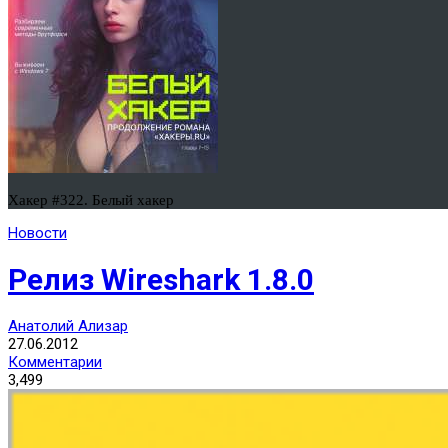
Хакер #322. Белый хакер
Новости
Релиз Wireshark 1.8.0
Анатолий Ализар
27.06.2012
Комментарии
3,499