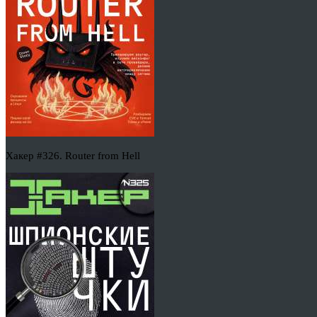
Хакер #326. Router from Hell