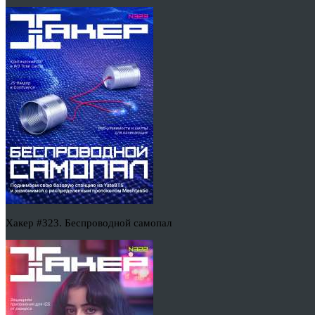
Хакер #323. Беспроводной самопал