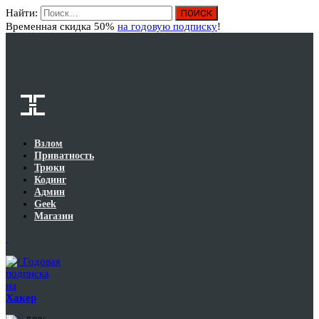
Найти:
Вход
Временная скидка 50%
на годовую подписку
!
Взлом
Приватность
Трюки
Кодинг
Админ
Geek
Магазин
Годовая
подписка
на
Хакер