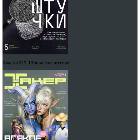
Хакер #325. Шпионские штучки