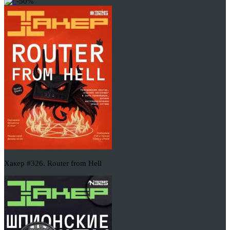
-50%
Хакер #326. Router from Hell