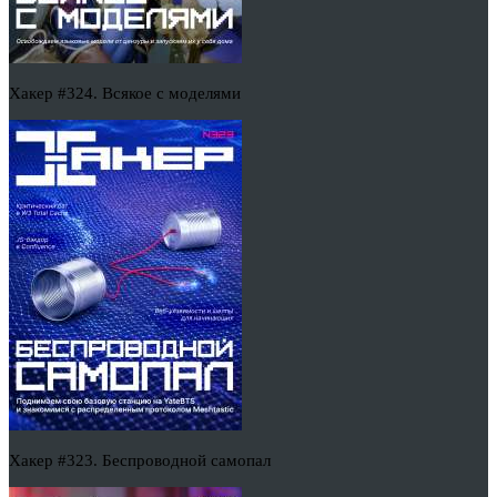
Хакер #324. Всякое с моделями
Хакер #323. Беспроводной самопал