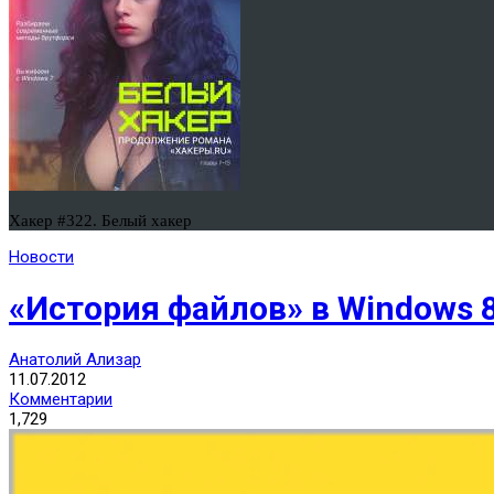
Хакер #322. Белый хакер
Новости
«История файлов» в Windows 
Анатолий Ализар
11.07.2012
Комментарии
1,729