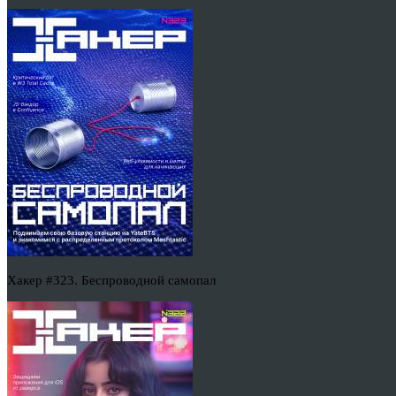
Хакер #323. Беспроводной самопал