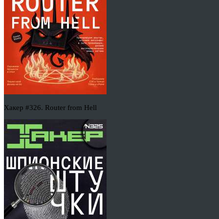
Хакер #326. Router from Hell