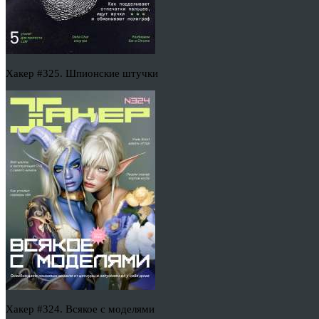
Хакер #325. Шпионские штучки
Хакер #324. Всякое с моделями