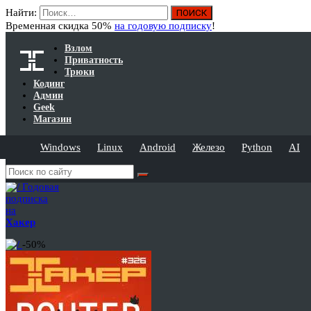
Найти:
Временная скидка 50%
на годовую подписку
!
Взлом
Приватность
Трюки
Кодинг
Админ
Geek
Магазин
Windows
Linux
Android
Железо
Python
AI
Годовая
подписка
на
Хакер
-50%