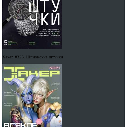
Хакер #325. Шпионские штучки