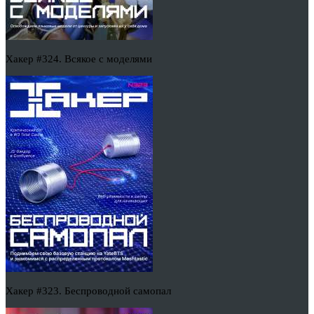
Хакер #324. Всякое с моделями
Хакер #323. Беспроводной самопал