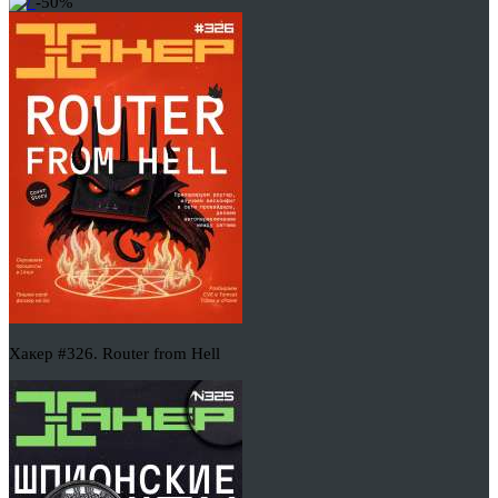
-50%
Хакер #326. Router from Hell