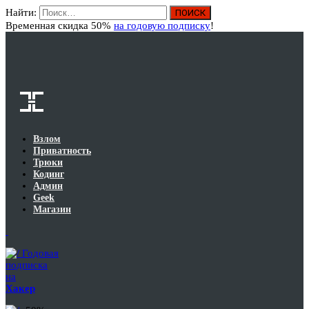
Найти:
Вход
Временная скидка 50%
на годовую подписку
!
Взлом
Приватность
Трюки
Кодинг
Админ
Geek
Магазин
Годовая
подписка
на
Хакер