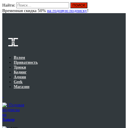
Найти:
Вход
Временная скидка 50%
на годовую подписку
!
Взлом
Приватность
Трюки
Кодинг
Админ
Geek
Магазин
Годовая
подписка
на
Хакер