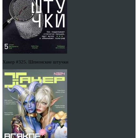
Хакер #325. Шпионские штучки