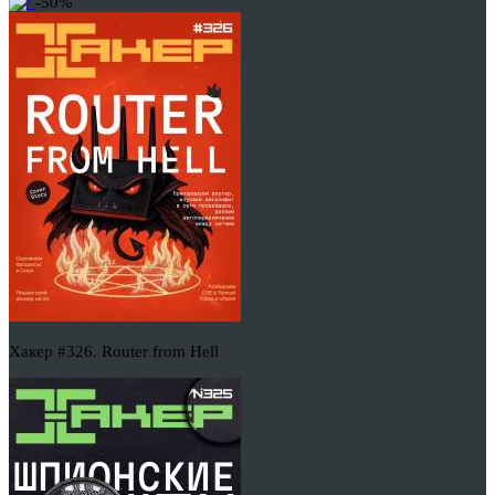
-50%
Хакер #326. Router from Hell