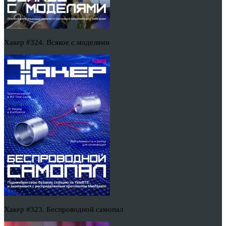
Хакер #324. Всякое с моделями
Хакер #323. Беспроводной самопал