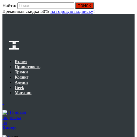
Найти:
Вход
Временная скидка 50%
на годовую подписку
!
Взлом
Приватность
Трюки
Кодинг
Админ
Geek
Магазин
Годовая
подписка
на
Хакер