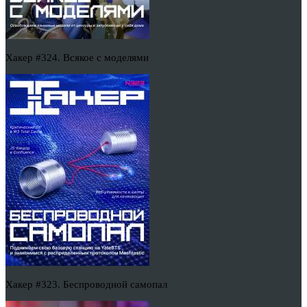
Хакер #324. Всякое с моделями
Хакер #323. Беспроводной самопал