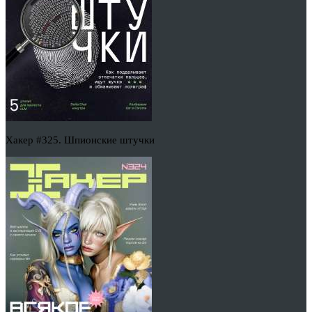
Хакер #325. Шпионские штучки