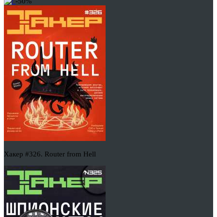
-50%
Хакер #326. Router from Hell