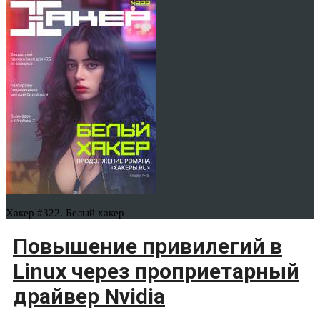
Хакер #322. Белый хакер
Повышение привилегий в
Linux через проприетарный
драйвер Nvidia