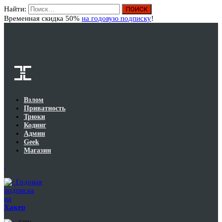
Найти:
Вход
Временная скидка 50%
на годовую подписку
!
Взлом
Приватность
Трюки
Кодинг
Админ
Geek
Магазин
Годовая
подписка
на
Хакер