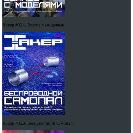
Хакер #324. Всякое с моделями
Хакер #323. Беспроводной самопал