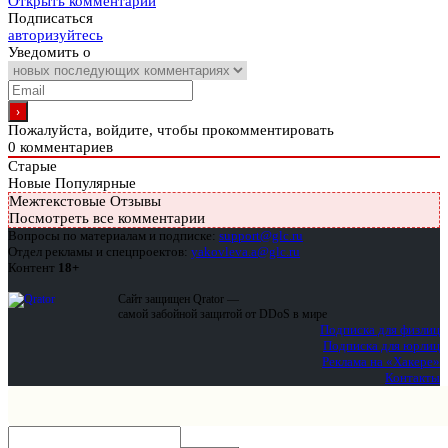
Открыть комментарии
Подписаться
авторизуйтесь
Уведомить о
Пожалуйста, войдите, чтобы прокомментировать
0
комментариев
Старые
Новые
Популярные
Межтекстовые Отзывы
Посмотреть все комментарии
Вопросы по материалам и подписке:
support@glc.ru
Отдел рекламы и спецпроектов:
yakovleva.a@glc.ru
Контент
18+
Сайт защищен Qrator —
самой забойной защитой от DDoS в мире
Подписка для физлиц
Подписка для юрлиц
Реклама на «Хакере»
Контакты