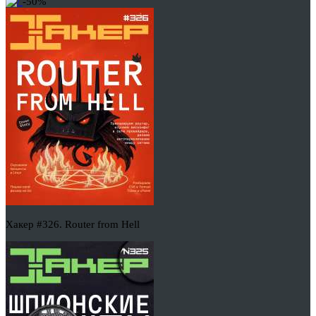
-50%
Хакер #326. Router from Hell