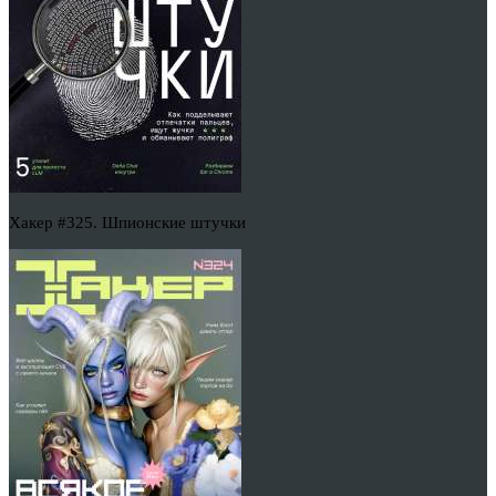
Хакер #325. Шпионские штучки