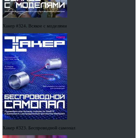
Хакер #324. Всякое с моделями
Хакер #323. Беспроводной самопал