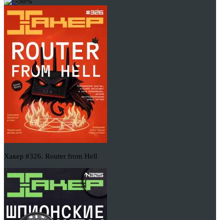
-50%
Хакер #326. Router from Hell