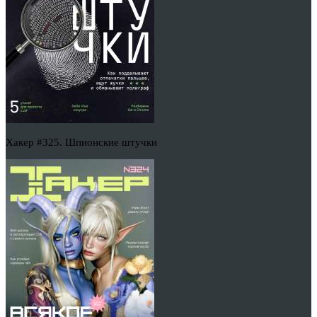
Хакер #325. Шпионские штучки