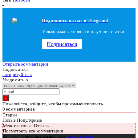
Подпишись на наc в Telegram!
Только важные новости и лучшие статьи
Подписаться
Открыть комментарии
Подписаться
авторизуйтесь
Уведомить о
Пожалуйста, войдите, чтобы прокомментировать
0
комментариев
Старые
Новые
Популярные
Межтекстовые Отзывы
Посмотреть все комментарии
Вопросы по материалам и подписке:
support@glc.ru