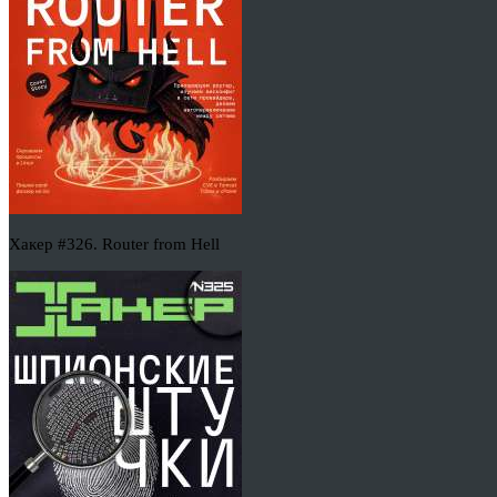
Хакер #326. Router from Hell