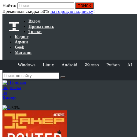
Найти:
Временная скидка 50%
на годовую подписку
!
Взлом
Приватность
Трюки
Кодинг
Админ
Geek
Магазин
Windows
Linux
Android
Железо
Python
AI
Годовая
подписка
на
Хакер
-50%