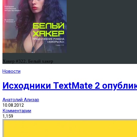
Хакер #322. Белый хакер
Новости
Исходники TextMate 2 опубли
Анатолий Ализар
10.08.2012
Комментарии
1,159