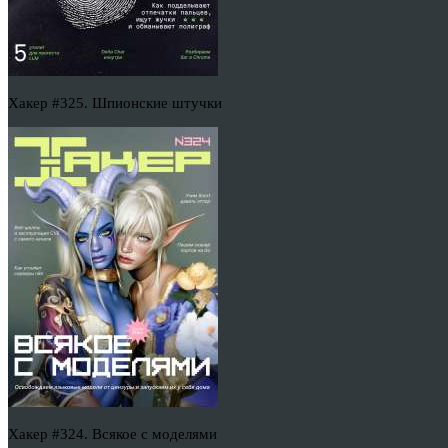
Хакер #325. Шпионские штучки
Хакер #324. Всякое с моделями