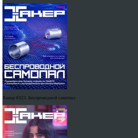
Хакер #323. Беспроводной самопал