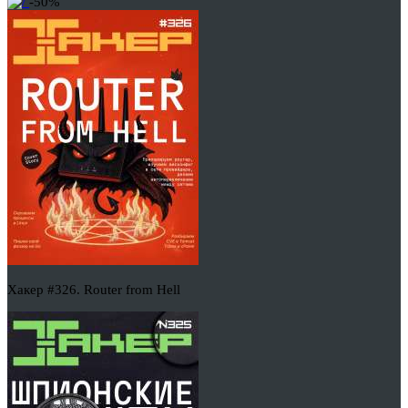
-50%
Хакер #326. Router from Hell