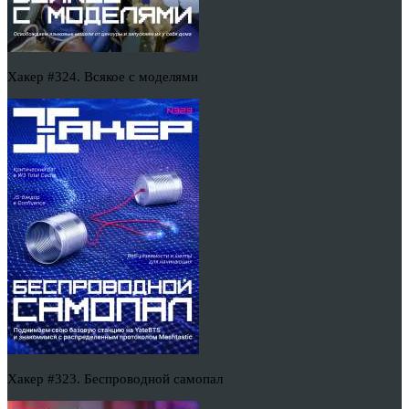
Хакер #324. Всякое с моделями
Хакер #323. Беспроводной самопал