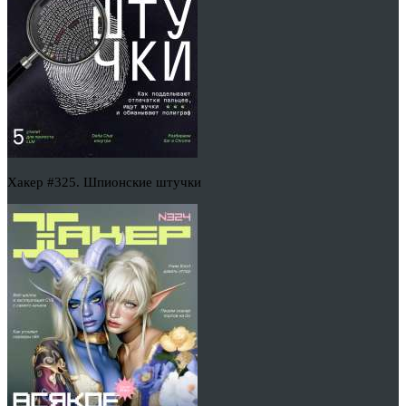
Хакер #325. Шпионские штучки