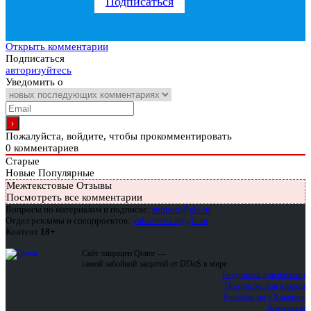
Подписаться
Открыть комментарии
Подписаться
авторизуйтесь
Уведомить о
Пожалуйста, войдите, чтобы прокомментировать
0
комментариев
Старые
Новые
Популярные
Межтекстовые Отзывы
Посмотреть все комментарии
Вопросы по материалам и подписке:
support@glc.ru
Отдел рекламы и спецпроектов:
yakovleva.a@glc.ru
Контент
18+
Сайт защищен Qrator —
самой забойной защитой от DDoS в мире
Подписка для физлиц
Подписка для юрлиц
Реклама на «Хакере»
Контакты