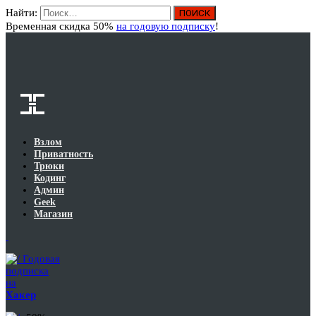
Найти:
Вход
Временная скидка 50%
на годовую подписку
!
Взлом
Приватность
Трюки
Кодинг
Админ
Geek
Магазин
Годовая
подписка
на
Хакер