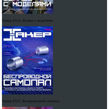
Хакер #324. Всякое с моделями
Хакер #323. Беспроводной самопал