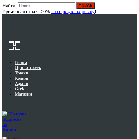
Найти:
Вход
Временная скидка 50%
на годовую подписку
!
Взлом
Приватность
Трюки
Кодинг
Админ
Geek
Магазин
Годовая
подписка
на
Хакер