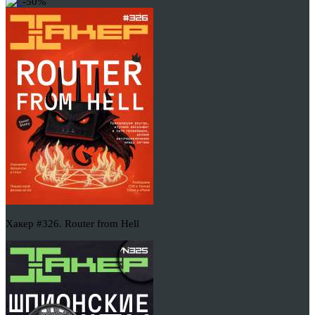
-50%
Хакер #326. Router from Hell