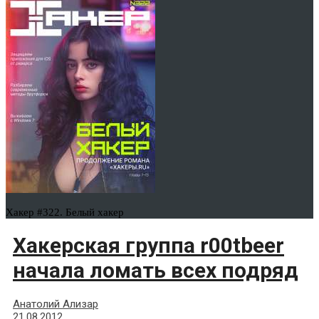
Хакер #322. Белый хакер
Хакерская группа r00tbeer
начала ломать всех подряд
Анатолий Ализар
21.08.2012