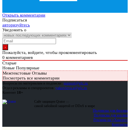
Открыть комментарии
Подписаться
авторизуйтесь
Уведомить о
Пожалуйста, войдите, чтобы прокомментировать
0
комментариев
Старые
Новые
Популярные
Межтекстовые Отзывы
Посмотреть все комментарии
Вопросы по материалам и подписке:
support@glc.ru
Отдел рекламы и спецпроектов:
yakovleva.a@glc.ru
Контент
18+
Сайт защищен Qrator —
самой забойной защитой от DDoS в мире
Подписка для физлиц
Подписка для юрлиц
Реклама на «Хакере»
Контакты