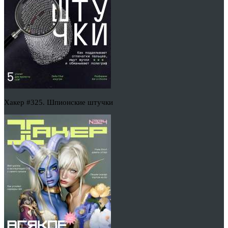
Хакер #325. Шпионские штучки