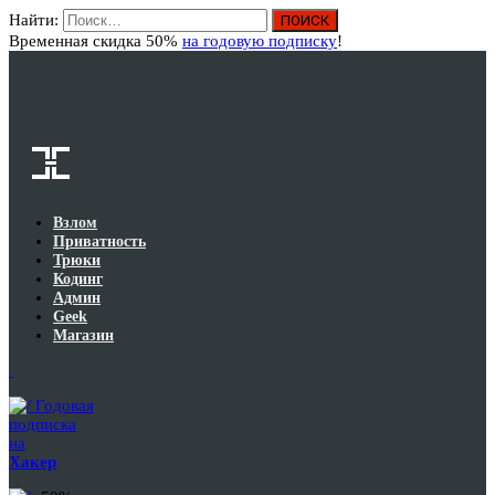
Найти:
Вход
Временная скидка 50%
на годовую подписку
!
Взлом
Приватность
Трюки
Кодинг
Админ
Geek
Магазин
Годовая
подписка
на
Хакер