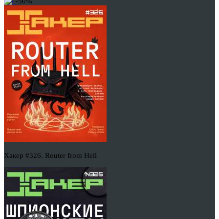
-50%
Хакер #326. Router from Hell