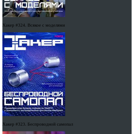
Хакер #324. Всякое с моделями
Хакер #323. Беспроводной самопал