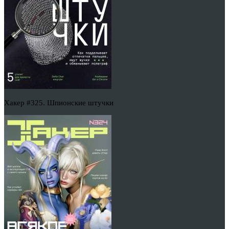
Хакер #325. Шпионские штучки