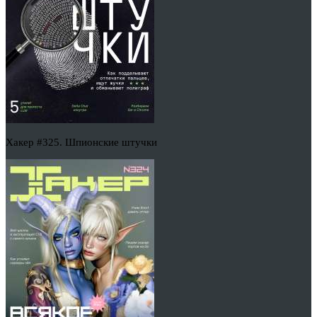
Хакер #325. Шпионские штучки