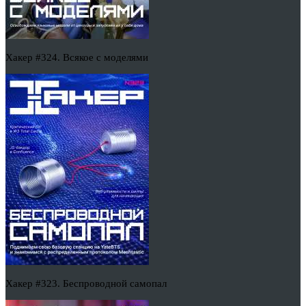
Хакер #324. Всякое с моделями
Хакер #323. Беспроводной самопал