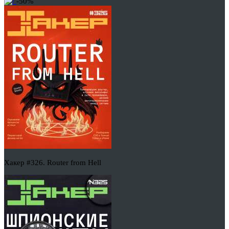
-50%
Хакер #326. Router from Hell