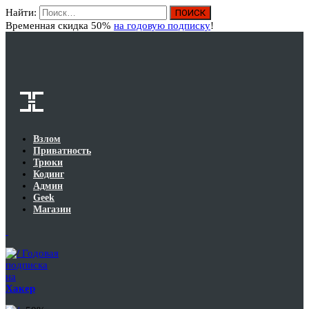
Найти:
Вход
Временная скидка 50%
на годовую подписку
!
Взлом
Приватность
Трюки
Кодинг
Админ
Geek
Магазин
Годовая
подписка
на
Хакер