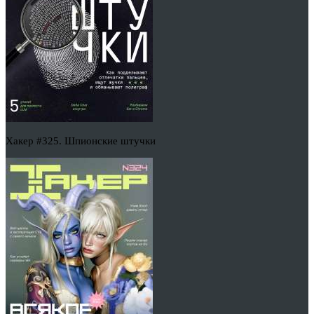
Хакер #325. Шпионские штучки