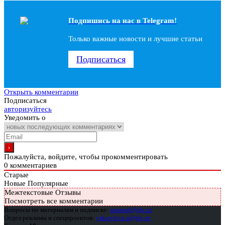
Подпишись на наc в Telegram!
Только важные новости и лучшие статьи
Подписаться
Открыть комментарии
Подписаться
авторизуйтесь
Уведомить о
Пожалуйста, войдите, чтобы прокомментировать
0
комментариев
Старые
Новые
Популярные
Межтекстовые Отзывы
Посмотреть все комментарии
Вопросы по материалам и подписке:
support@glc.ru
Отдел рекламы и спецпроектов:
yakovleva.a@glc.ru