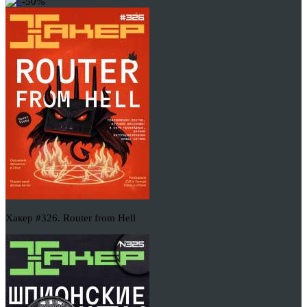
-50%
Хакер #326. Router from Hell