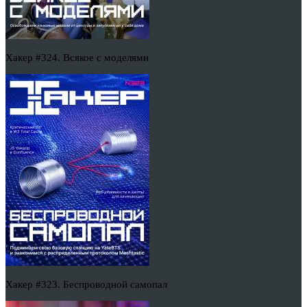
Хакер #324. Всякое с моделями
Хакер #323. Беспроводной самопал