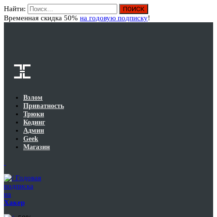
Найти:
Вход
Временная скидка 50%
на годовую подписку
!
Взлом
Приватность
Трюки
Кодинг
Админ
Geek
Магазин
Годовая
подписка
на
Хакер