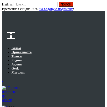
Найти:
Вход
Временная скидка 50%
на годовую подписку
!
Взлом
Приватность
Трюки
Кодинг
Админ
Geek
Магазин
Годовая
подписка
на
Хакер