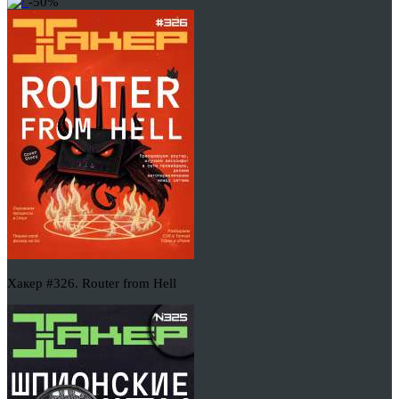
-50%
Хакер #326. Router from Hell