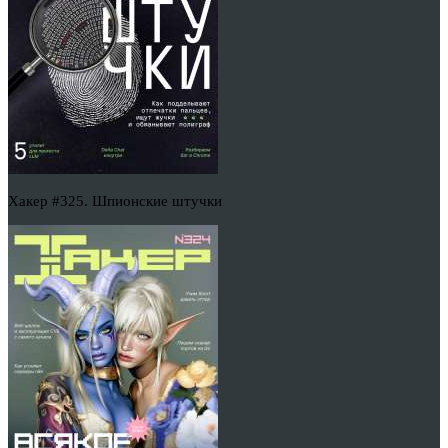
Хакер #325. Шпионские штучки