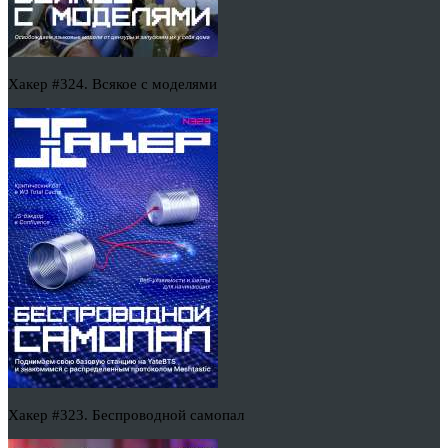
Хакер #324. Всякое с моделями
Хакер #323. Беспроводной самопал