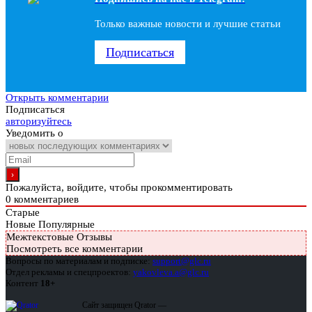
Только важные новости и лучшие статьи
Подписаться
Открыть комментарии
Подписаться
авторизуйтесь
Уведомить о
Пожалуйста, войдите, чтобы прокомментировать
0
комментариев
Старые
Новые
Популярные
Межтекстовые Отзывы
Посмотреть все комментарии
Вопросы по материалам и подписке:
support@glc.ru
Отдел рекламы и спецпроектов:
yakovleva.a@glc.ru
Контент
18+
Сайт защищен Qrator —