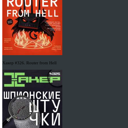
Хакер #326. Router from Hell