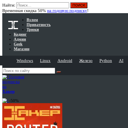
Найти:
Временная скидка 50%
на годовую подписку
!
Взлом
Приватность
Трюки
Кодинг
Админ
Geek
Магазин
Windows
Linux
Android
Железо
Python
AI
Годовая
подписка
на
Хакер
-50%