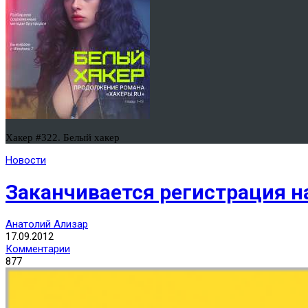
Хакер #322. Белый хакер
Новости
Заканчивается регистрация н
Анатолий Ализар
17.09.2012
Комментарии
877