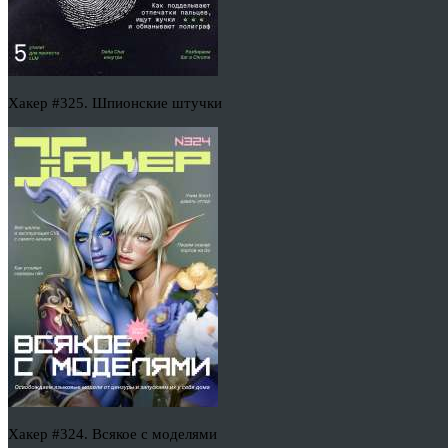
Хакер #325. Шпионские штучки
Хакер #324. Всякое с моделями