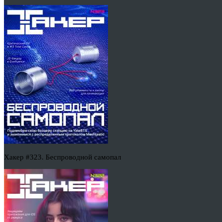
Хакер #323. Беспроводной самопал